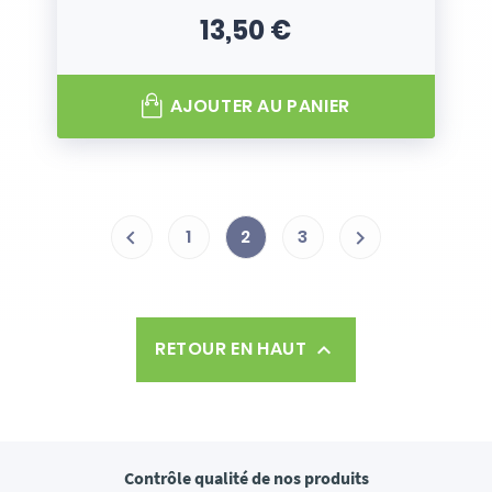
13,50 €
Prix
AJOUTER AU PANIER
1
2
3


RETOUR EN HAUT

Contrôle qualité
de nos produits