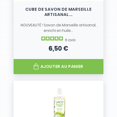
CUBE DE SAVON DE MARSEILLE
ARTISANAL...
NOUVEAUTÉ ! Savon de Marseille artisanal,
enrichi en huile...
6
avis
6,50 €
Prix
AJOUTER AU PANIER