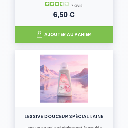
7
avis
6,50 €
Prix
AJOUTER AU PANIER
LESSIVE DOUCEUR SPÉCIAL LAINE