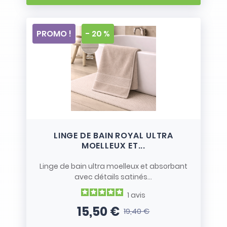
PROMO !
- 20 %
LINGE DE BAIN ROYAL ULTRA
MOELLEUX ET...
Linge de bain ultra moelleux et absorbant
avec détails satinés...
1
avis
15,50 €
19,40 €
Prix
Prix de base