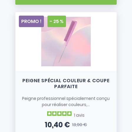
PROMO !
- 25 %
PEIGNE SPÉCIAL COULEUR & COUPE
PARFAITE
Peigne professionnel spécialement conçu
pour réaliser couleurs,...
1
avis
10,40 €
13,90 €
Prix
Prix de base