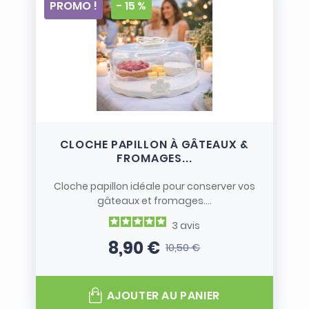
PROMO !
- 15 %
CLOCHE PAPILLON À GÂTEAUX &
FROMAGES...
Cloche papillon idéale pour conserver vos
gâteaux et fromages....
3
avis
8,90 €
10,50 €
Prix
Prix de base
AJOUTER AU PANIER