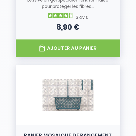
Lessive en gel spécialement formulée
pour protéger les fibres...
3
avis
8,90 €
Prix
AJOUTER AU PANIER
PANIER MOSAÏQUE DE RANGEMENT