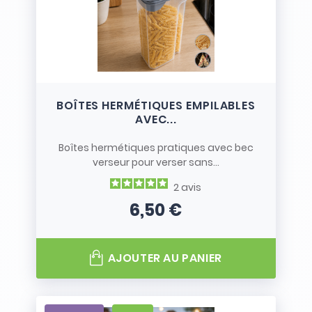
BOÎTES HERMÉTIQUES EMPILABLES
AVEC...
Boîtes hermétiques pratiques avec bec
verseur pour verser sans...
2
avis
6,50 €
Prix
AJOUTER AU PANIER