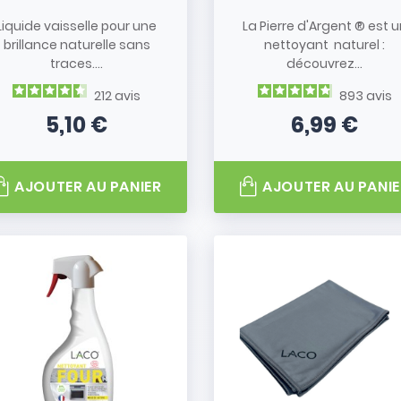
 et efficace.
Liquide vaisselle pour une
La Pierre d'Argent ® est u
brillance naturelle sans
nettoyant naturel :
traces....
découvrez...
tre allié pour nettoyer
 sols, vitres, cuisines,
212
avis
893
avis
le concentrée nécessite
5,10 €
6,99 €
Prix
Prix
ésultat impeccable et
AJOUTER AU PANIER
AJOUTER AU PANIE
ucre et du coprah, ce
eucalyptus. Il assure une
ant vos surfaces et vos
itez de plusieurs mois
 seul produit pour une
 au
quotidien
!
fort et sécurité
pour
gisse de manipuler des