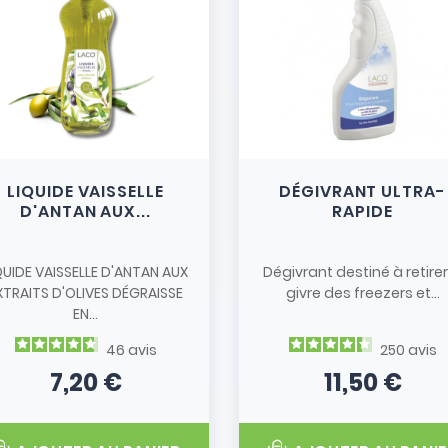
liquez simplement le gel
es, puis rincez pour une
 pour nettoyer vos plats
es efficacement. Cette
e de bois et de coques
illance
impeccable sur
LIQUIDE VAISSELLE
DÉGIVRANT ULTRA-
D'ANTAN AUX...
RAPIDE
de l’environnement, elle
QUIDE VAISSELLE D'ANTAN AUX
Dégivrant destiné à retirer
 de bain et se décompose
XTRAITS D'OLIVES DÉGRAISSE
givre des freezers et...
entretien : Nettoyez-la
EN...
ol d’eau chaude avec du
46
avis
250
avis
ie.
7,20 €
11,50 €
Prix
Prix
bre de Bambou
est
 vos tâches ménagères.