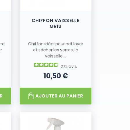
S
CHIFFON VAISSELLE
GRIS
rre
Chiffon idéal pour nettoyer
er
et sécher les verres, la
vaisselle,...
272
avis
10,50 €
Prix
R
AJOUTER AU PANIER