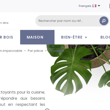

Français
en-être
R BOIS
MAISON
BIEN-ÊTRE
BLO
on impeccable
Par pièce
La cuisine
oyants pour la cuisine,
épondre aux besoins
out en respectant les