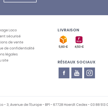
aigre d'alcool
nettoie
récision. Sa texture gel
 pour nettoyer les parois
es carreaux de cuisine.
LIVRAISON
inage Laco
ectement sur les zones à
ent sécurisé
ers, laissez agir quelques
ions de vente
our éliminer efficacement
que de confidentialité
re cuisine, ce nettoyant
ns légales
u site
RÉSEAUX SOCIAUX
ifié
Ecocert
, nettoie et
tant vos mains grâce à
 des huiles essentielles
Idéal au quotidien, même
sses, saletés et bactéries
co - 3, Avenue de l'Europe - BP1 - 67728 Hoerdt Cedex - 03 88 513 