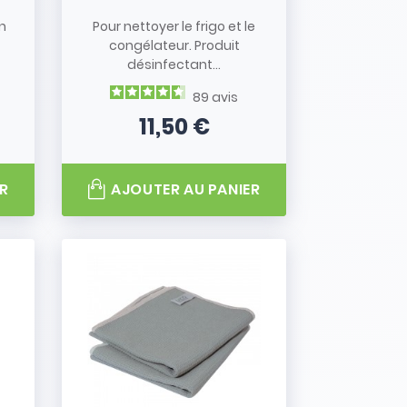
n
Pour nettoyer le frigo et le
congélateur. Produit
désinfectant...
89
avis
11,50 €
Prix
R
AJOUTER AU PANIER