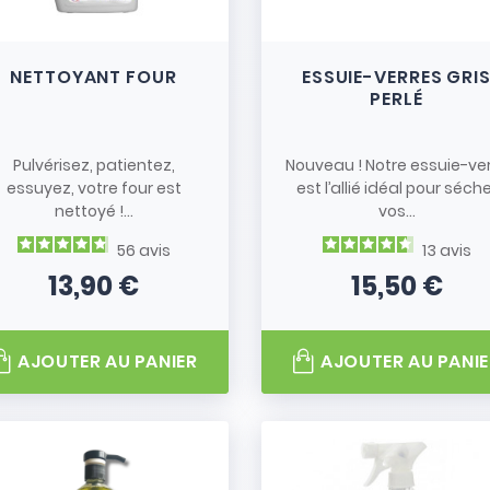
isselle ou de nettoyer
le résiste aux agressions
r intérieur 100% coton
NETTOYANT FOUR
ESSUIE-VERRES GRI
tilisation, en prévenant
PERLÉ
Pulvérisez, patientez,
Nouveau ! Notre essuie-ve
faits pour manipuler des
essuyez, votre four est
est l’allié idéal pour séch
ou protéger vos mains au
nettoyé !...
vos...
entretien efficace et
56
avis
13
avis
13,90 €
15,50 €
Prix
Prix
Gel
est une véritable
 efficace. Grâce à son
AJOUTER AU PANIER
AJOUTER AU PANIE
e facilement les résidus,
 puissant dégraissant
ues de cuisson.