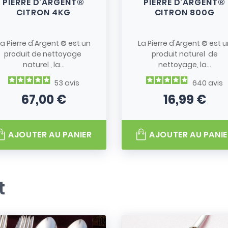
PIERRE D'ARGENT®
PIERRE D'ARGENT®
CITRON 4KG
CITRON 800G
La Pierre d'Argent ® est un
La Pierre d'Argent ® est u
produit de nettoyage
produit naturel de
naturel , la...
nettoyage, la...
53
avis
640
avis
67,00 €
16,99 €
Prix
Prix
AJOUTER AU PANIER
AJOUTER AU PANIE
t