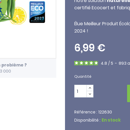
notre solution
naturell
certifié Ecocert et fabr
Élue Meilleur Produit Éco
2024 !
6,99 €
4.8
/
5
-
893
a
n problème ?
13 000
Quantité
122630
Référence :
En stock
Disponibilité :