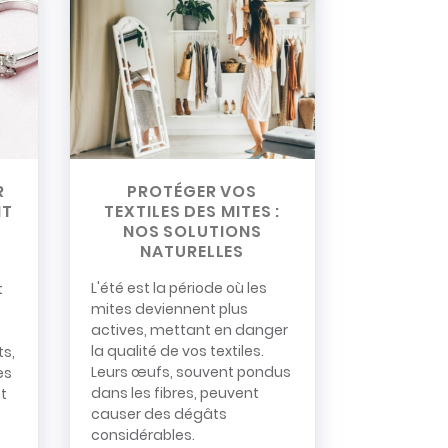
R
PROTÉGER VOS
NT
TEXTILES DES MITES :
NOS SOLUTIONS
NATURELLES
L'été est la période où les
t
mites deviennent plus
actives, mettant en danger
la qualité de vos textiles.
ts,
Leurs œufs, souvent pondus
es
dans les fibres, peuvent
t
causer des dégâts
considérables.