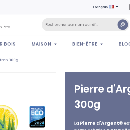

Français
en-être
R BOIS
MAISON
BIEN-ÊTRE
BLO
itron 300g
Pierre d'A
300g
La
Pierre d'Argent
®
es