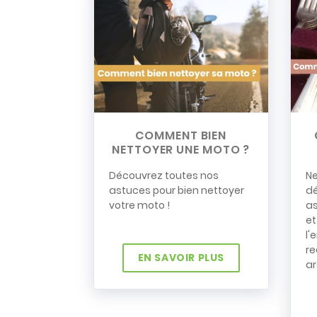
COMMENT BIEN
NETTOYER UNE MOTO ?
Découvrez toutes nos
Ne
astuces pour bien nettoyer
dé
votre moto !
as
et
l'
re
EN SAVOIR PLUS
ar