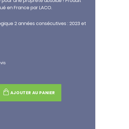
e
pour une propreté absolue ! Produit
iqué en France par LACO.
logique 2 années consécutives : 2023 et
vis
AJOUTER AU PANIER