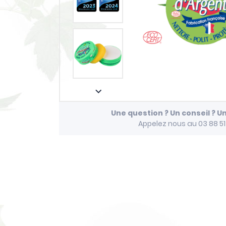

Une question ? Un conseil ? U
Appelez nous au 03 88 5
play_arrow