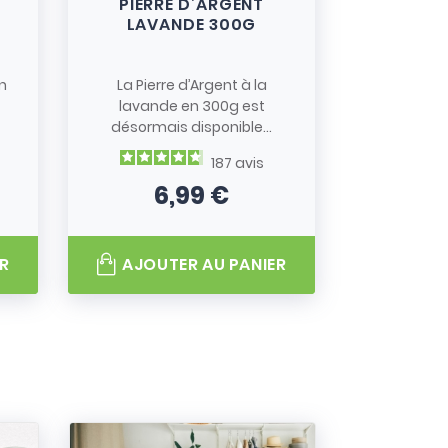
PIERRE D’ARGENT
LAVANDE 300G
n
La Pierre d’Argent à la
lavande en 300g est
désormais disponible...
187
avis
6,99 €
Prix
R
AJOUTER AU PANIER