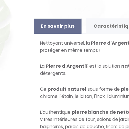
En savoir plus
Caractéristi
Nettoyant universel, la
Pierre d'Argen
protéger en même temps !
La
Pierre d'Argent
®
est la solution
na
détergents.
Ce
produit naturel
sous forme de
pie
chrome, l'étain, le laiton, l'inox, l'alumi
L'authentique
pierre blanche de net
vitres intérieures de four, salons de jard
baignoires, parois de douche, liners de pi