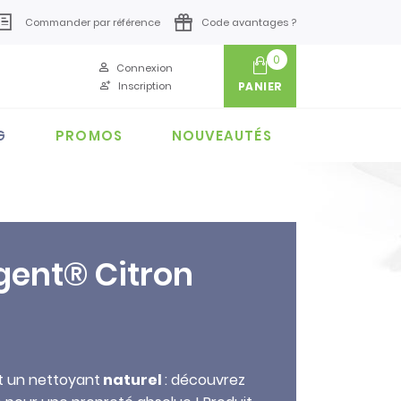
Commander par référence
Code avantages ?
0
Connexion
Inscription
PANIER
G
PROMOS
NOUVEAUTÉS
rgent® Citron
t un nettoyant
naturel
: découvrez