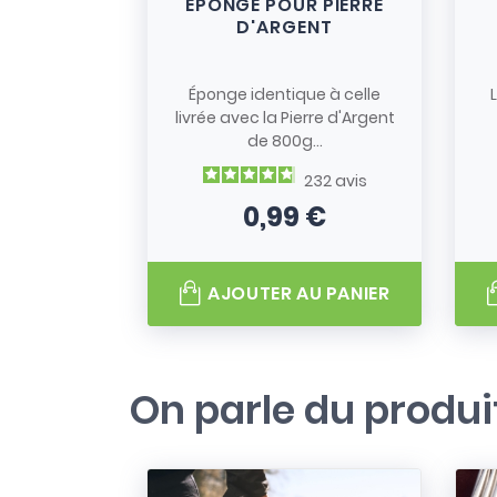
EPONGE POUR PIERRE
D'ARGENT
Éponge identique à celle
livrée avec la Pierre d'Argent
de 800g...
232
avis
0,99 €
Prix
AJOUTER AU PANIER
On parle du produi