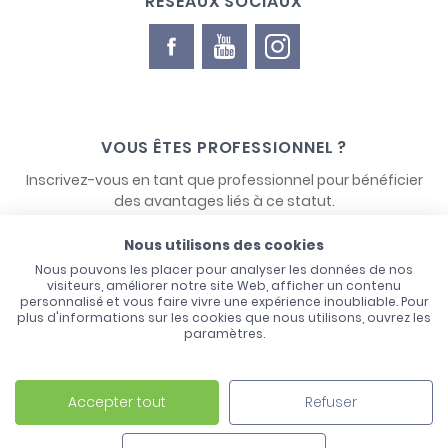
RÉSEAUX SOCIAUX
VOUS ÊTES PROFESSIONNEL ?
Inscrivez-vous en tant que professionnel pour bénéficier
des avantages liés à ce statut.
Nous utilisons des cookies
NOUS CONTACTER
Nous pouvons les placer pour analyser les données de nos
visiteurs, améliorer notre site Web, afficher un contenu
personnalisé et vous faire vivre une expérience inoubliable. Pour
plus d'informations sur les cookies que nous utilisons, ouvrez les
paramètres.
Accepter tout
Refuser
Laco - 3, Avenue de l'Europe - BP1 - 67728 Hoerdt Cedex -
03 88 513 000