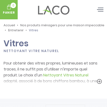
0
PANIER
Accueil
Nos produits ménagers pour une maison impeccable
Entretenir
Vitres
Vitres
NETTOYANT VITRE NATUREL
Pour obtenir des vitres propres, lumineuses et sans
traces, il ne suffit pas d’utiliser n’importe quel
produit. Le choix d’un
Nettoyant Vitres Naturel
adapté, associé à de bons chiffons bambou, à une
add_circle_outline
raclette efficace ou à une perche télescopique,
fait toute la différence. Notre gamme
accompagne le nettoyage des vitres de la maison,
des miroirs, des fenêtres, des carreaux, des baies