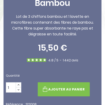
Bambou
Lot de 3 chiffons bambou et 1 lavette en
microfibres contenant des fibres de bambou.
Cette fibre super absorbante ne raye pas et
dégraisse en toute facilité.
15,50 €
4.8
/
5
-
1 442
avis
Quantité
AJOUTER AU PANIER
312008
Référence :