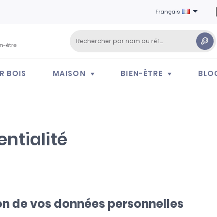

Français
en-être
R BOIS
MAISON
BIEN-ÊTRE
BLO
entialité
ion de vos données personnelles