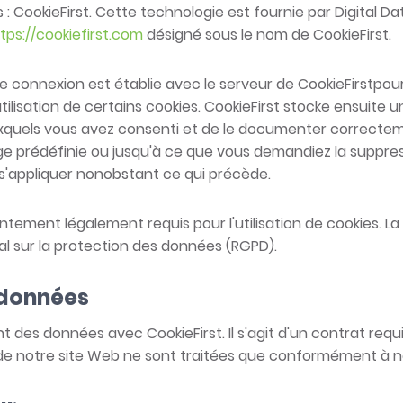
CookieFirst. Cette technologie est fournie par Digital Da
ttps://cookiefirst.com
désigné sous le nom de CookieFirst.
 connexion est établie avec le serveur de CookieFirstpour 
ilisation de certains cookies. CookieFirst stocke ensuite 
uxquels vous avez consenti et de le documenter correctem
kage prédéfinie ou jusqu'à ce que vous demandiez la suppr
 s'appliquer nonobstant ce qui précède.
ntement légalement requis pour l'utilisation de cookies. La b
al sur la protection des données (RGPD).
 données
es données avec CookieFirst. Il s'agit d'un contrat requis
 de notre site Web ne sont traitées que conformément à n