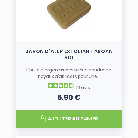
Renforcez la barrière cutanée en utilisant des
formules adaptées à votre type de peau.
FAQ sur nos produits
du soin du corps bio
SAVON D’ALEP EXFOLIANT ARGAN
BIO
QUELS SONT LES DIFFÉRENTS SOINS DU
CORPS ?
L'huile d'argan associée à la poudre de
noyaux d'abricots pour une...
Notre gamme de soins pour le corps englobe
plusieurs catégories de produits :
18
avis
6,90 €
Prix
Hydratants et nourrissants
: crèmes, huiles et
laits corporels.
AJOUTER AU PANIER
Nettoyants doux
: gels douches sans sulfates et
savons naturels.