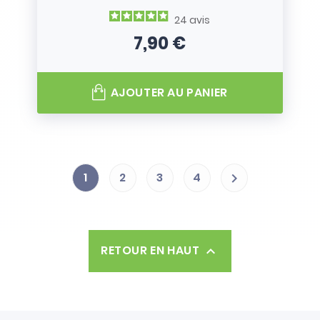
24
avis
7,90 €
Prix
AJOUTER AU PANIER
1
2
3
4

RETOUR EN HAUT
