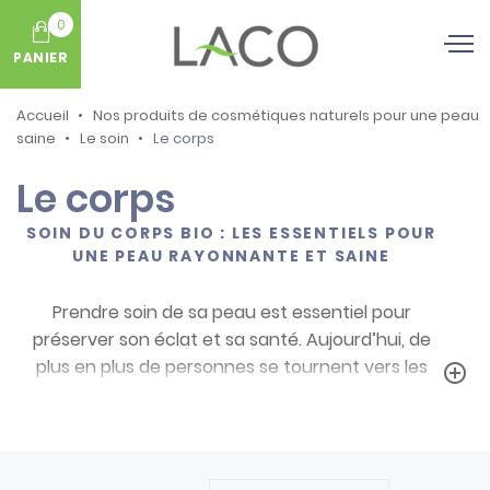
0
PANIER
Accueil
Nos produits de cosmétiques naturels pour une peau
saine
Le soin
Le corps
Le corps
SOIN DU CORPS BIO : LES ESSENTIELS POUR
UNE PEAU RAYONNANTE ET SAINE
Prendre soin de sa peau est essentiel pour
préserver son éclat et sa santé. Aujourd’hui, de
plus en plus de personnes se tournent vers les
add_circle_outline
soins du corps bio, qui offrent une alternative
respectueuse de l’épiderme et de la nature.
Formulés avec des ingrédients d’origine naturelle,
ces produits apportent des bienfaits multiples,