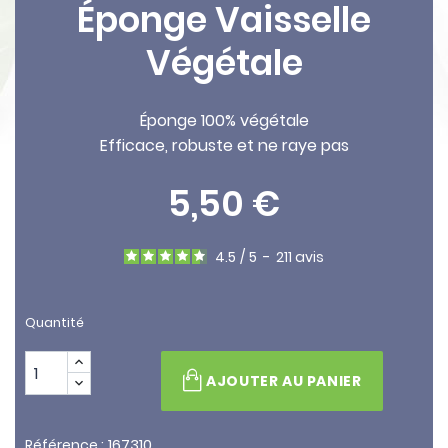
Éponge Vaisselle
Végétale
Éponge 100% végétale
Efficace, robuste et ne raye pas
5,50 €
4.5
/
5
-
211
avis
Quantité
AJOUTER AU PANIER
167310
Référence :