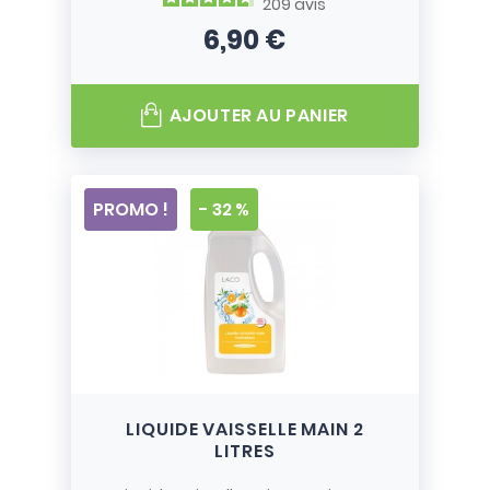
209
avis
6,90 €
Prix
AJOUTER AU PANIER
PROMO !
- 32 %
LIQUIDE VAISSELLE MAIN 2
LITRES