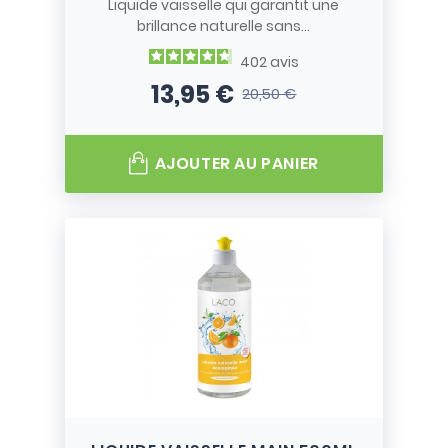
Liquide vaisselle qui garantit une
brillance naturelle sans...
402
avis
13,95 €
20,50 €
Prix
Prix de base
AJOUTER AU PANIER