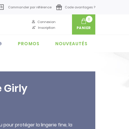
Commander par référence
Code avantages ?
0
Connexion
Inscription
PANIER
G
PROMOS
NOUVEAUTÉS
e Girly
u pour protéger la lingerie fine, la