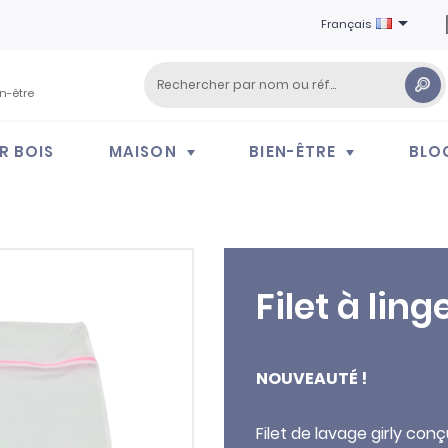

Français
en-être
R BOIS
MAISON
BIEN-ÊTRE
BLO
Filet à ling
NOUVEAUTÉ !
Filet de lavage girly conç