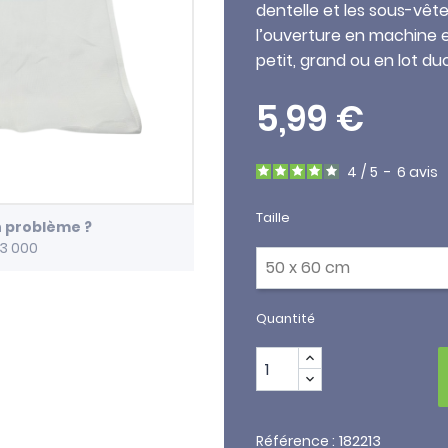
dentelle et les sous-vête
l’ouverture en machine e
petit, grand ou en lot duo
5,99 €
4
/
5
-
6
avis
Taille
n problème ?
13 000
Quantité
182213
Référence :