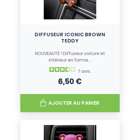
DIFFUSEUR ICONIC BROWN
TEDDY
NOUVEAUTÉ ! Diffuseur voiture et
intérieur en forme...
7
avis
6,50 €
Prix
AJOUTER AU PANIER