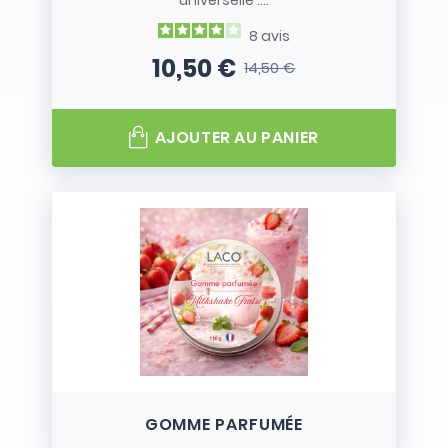
universelle :...
8
avis
10,50 €
14,50 €
Prix
Prix de base
AJOUTER AU PANIER
GOMME PARFUMÉE