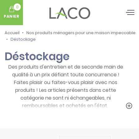
0
PANIER
Accueil
Nos produits ménagers pour une maison impeccable
Déstockage
Déstockage
Des produits d'entretien et de seconde main de
qualité à un prix défiant toute concurrence !
Faites plaisir ou faites-vous plaisir avec nos
produits ! Les articles présents dans cette
catégorie ne sont ni échangeables, ni
remboursables et achetés en l'état.
add_circle_outline
Prenez note des particularités de ces
produits :
- Articles ni repris, ni échangés