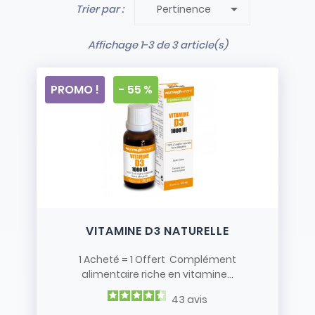

Trier par :
Pertinence
- Stock limité et non renouvelé
- Vendus en l’état
Affichage 1-3 de 3 article(s)
PROMO !
- 55 %
VITAMINE D3 NATURELLE
1 Acheté = 1 Offert Complément
alimentaire riche en vitamine...
43
avis