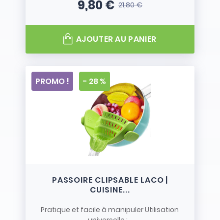
9,80 €
21,80 €
Prix
Prix de base
AJOUTER AU PANIER
PROMO !
- 28 %
PASSOIRE CLIPSABLE LACO |
CUISINE...
Pratique et facile à manipuler Utilisation