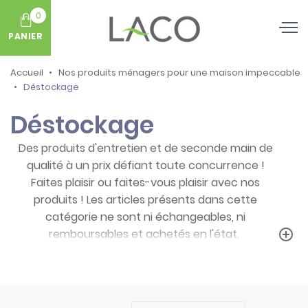
0
PANIER
Accueil
Nos produits ménagers pour une maison impeccable
Déstockage
Déstockage
Des produits d'entretien et de seconde main de
qualité à un prix défiant toute concurrence !
Faites plaisir ou faites-vous plaisir avec nos
produits ! Les articles présents dans cette
catégorie ne sont ni échangeables, ni
remboursables et achetés en l'état.
add_circle_outline
Prenez note des particularités de ces
produits :
- Articles ni repris, ni échangés