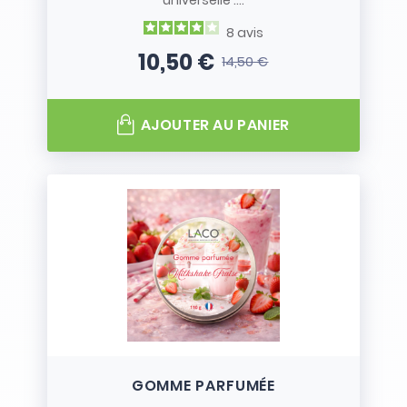
universelle :...
8
avis
10,50 €
14,50 €
Prix
Prix de base
AJOUTER AU PANIER
GOMME PARFUMÉE