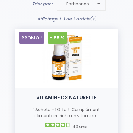

Trier par :
Pertinence
- Stock limité et non renouvelé
- Vendus en l’état
Affichage 1-3 de 3 article(s)
PROMO !
- 55 %
VITAMINE D3 NATURELLE
1 Acheté = 1 Offert Complément
alimentaire riche en vitamine...
43
avis