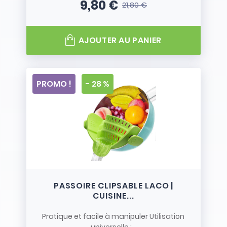
9,80 €
21,80 €
Prix
Prix de base
AJOUTER AU PANIER
PROMO !
- 28 %
PASSOIRE CLIPSABLE LACO |
CUISINE...
Pratique et facile à manipuler Utilisation