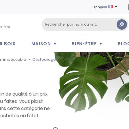

Français
en-être
R BOIS
MAISON
BIEN-ÊTRE
BLO
on impeccable
Déstockage
n de qualité à un prix
u faites-vous plaisir
dans cette catégorie ne
achetés en l'état.