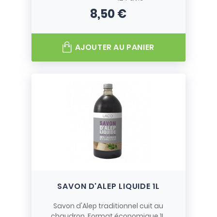
8,50 €
Prix
AJOUTER AU PANIER
SAVON D'ALEP LIQUIDE 1L
Savon d'Alep traditionnel cuit au
chaudron. Format économique 1L.