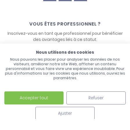
VOUS ÊTES PROFESSIONNEL ?
Inscrivez-vous en tant que professionnel pour bénéficier
des avantages liés à ce statut.
Nous utilisons des cookies
NOUS CONTACTER
Nous pouvons les placer pour analyser les données de nos
visiteurs, améliorer notre site Web, afficher un contenu
personnalisé et vous faire vivre une expérience inoubliable. Pour
plus d'informations sur les cookies que nous utilisons, ouvrez les
paramètres.
Accepter tout
Refuser
Laco - 3, Avenue de l'Europe - BP1 - 67728 Hoerdt Cedex -
03 88 513 000
Ajuster