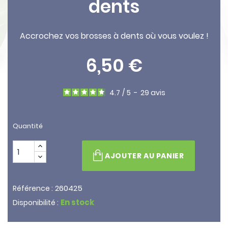
dents
Accrochez vos brosses à dents où vous voulez !
6,50 €
4.7
/
5
-
29
avis
Quantité
AJOUTER AU PANIER
260425
Référence :
En stock
Disponibilité :