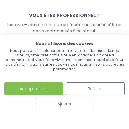
VOUS ÊTES PROFESSIONNEL ?
Inscrivez-vous en tant que professionnel pour bénéficier
des avantages liés à ce statut.
Nous utilisons des cookies
NOUS CONTACTER
Nous pouvons les placer pour analyser les données de nos
visiteurs, améliorer notre site Web, afficher un contenu
personnalisé et vous faire vivre une expérience inoubliable. Pour
plus d'informations sur les cookies que nous utilisons, ouvrez les
paramètres.
Accepter tout
Refuser
Laco - 3, Avenue de l'Europe - BP1 - 67728 Hoerdt Cedex -
03 88 513 000
Ajuster