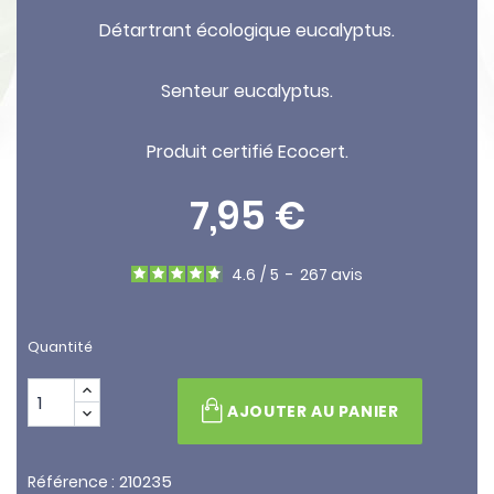
Détartrant écologique eucalyptus.
Senteur eucalyptus.
Produit certifié Ecocert.
7,95 €
4.6
/
5
-
267
avis
Quantité
AJOUTER AU PANIER
210235
Référence :