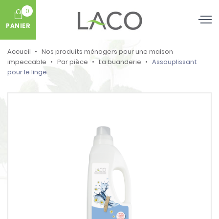
0
PANIER
Accueil
Nos produits ménagers pour une maison
impeccable
Par pièce
La buanderie
Assouplissant
pour le linge