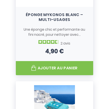
ÉPONGE MYKONOS BLANC –
MULTI-USAGES
Une éponge chic et performante au
fini nacré, pour nettoyer avec...
2
avis
4,90 €
Prix
AJOUTER AU PANIER