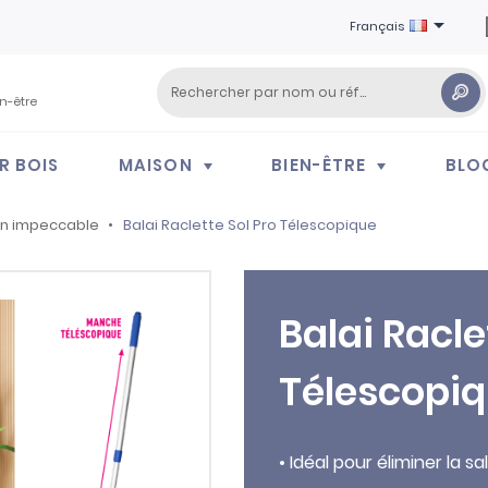

Français
en-être
R BOIS
MAISON
BIEN-ÊTRE
BLO
on impeccable
Balai Raclette Sol Pro Télescopique
Balai Racle
Télescopi
• Idéal pour éliminer la sa