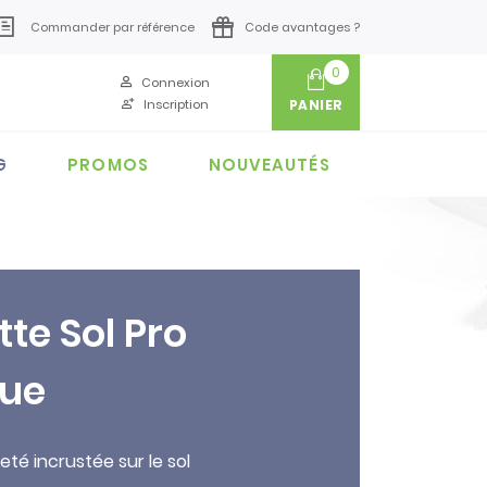
Commander par référence
Code avantages ?
0
Connexion
Inscription
PANIER
G
PROMOS
NOUVEAUTÉS
tte Sol Pro
que
leté incrustée sur le sol