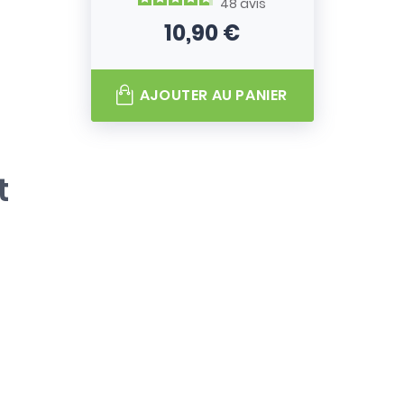
48
avis
10,90 €
Prix
AJOUTER AU PANIER
t