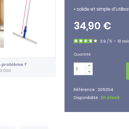
• solide et simple d’utilis
34,90 €
3.9
/
5
-
10
avi
Quantité
n problème ?
13 000
205204
Référence :
En stock
Disponibilité :