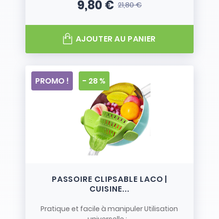
9,80 €
21,80 €
Prix
Prix de base
AJOUTER AU PANIER
PROMO !
- 28 %
PASSOIRE CLIPSABLE LACO |
CUISINE...
Pratique et facile à manipuler Utilisation