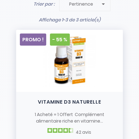

Trier par :
Pertinence
- Stock limité et non renouvelé
- Vendus en l’état
Affichage 1-3 de 3 article(s)
PROMO !
- 55 %
VITAMINE D3 NATURELLE
1 Acheté = 1 Offert Complément
alimentaire riche en vitamine...
42
avis