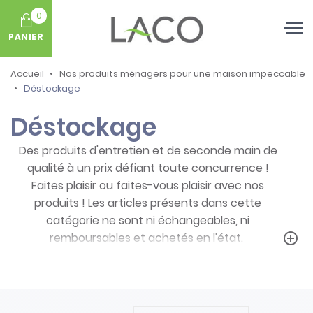
0
PANIER
Accueil
Nos produits ménagers pour une maison impeccable
Déstockage
Déstockage
Des produits d'entretien et de seconde main de
qualité à un prix défiant toute concurrence !
Faites plaisir ou faites-vous plaisir avec nos
produits ! Les articles présents dans cette
catégorie ne sont ni échangeables, ni
remboursables et achetés en l'état.
add_circle_outline
Prenez note des particularités de ces
produits :
- Articles ni repris, ni échangés