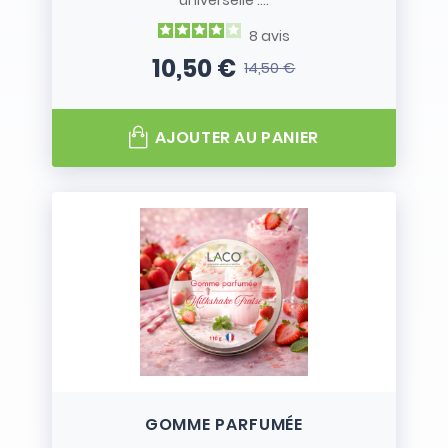
universelle :...
8
avis
10,50 €
14,50 €
Prix
Prix de base
AJOUTER AU PANIER
GOMME PARFUMÉE