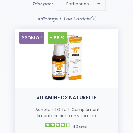

Trier par :
Pertinence
- Stock limité et non renouvelé
- Vendus en l’état
Affichage 1-3 de 3 article(s)
PROMO !
- 55 %
VITAMINE D3 NATURELLE
1 Acheté = 1 Offert Complément
alimentaire riche en vitamine...
43
avis