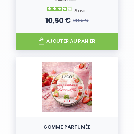
universelle :...
8
avis
10,50 €
14,50 €
Prix
Prix de base
AJOUTER AU PANIER
GOMME PARFUMÉE