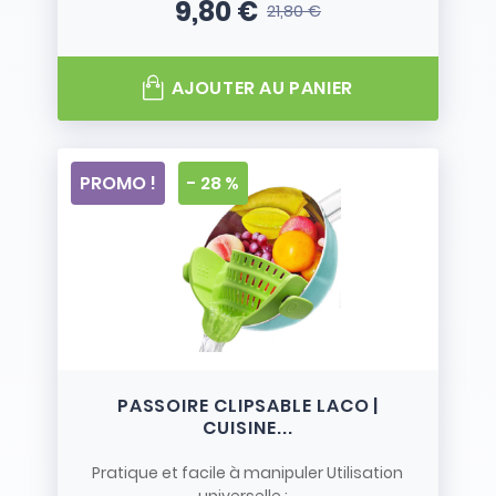
9,80 €
21,80 €
Prix
Prix de base
AJOUTER AU PANIER
PROMO !
- 28 %
PASSOIRE CLIPSABLE LACO |
CUISINE...
Pratique et facile à manipuler Utilisation