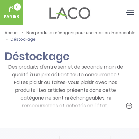
0
PANIER
Accueil
Nos produits ménagers pour une maison impeccable
Déstockage
Déstockage
Des produits d'entretien et de seconde main de
qualité à un prix défiant toute concurrence !
Faites plaisir ou faites-vous plaisir avec nos
produits ! Les articles présents dans cette
catégorie ne sont ni échangeables, ni
remboursables et achetés en l'état.
add_circle_outline
Prenez note des particularités de ces
produits :
- Articles ni repris, ni échangés