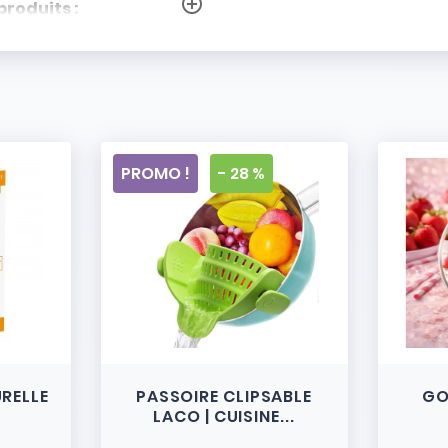
add_circle_outline
produits :
PROMO !
- 28 %
URELLE
PASSOIRE CLIPSABLE
GO
LACO | CUISINE...