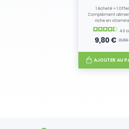
1 Acheté = 1 Offe
Complément alimen
riche en vitamine.
43
a
9,80 €
21,80
Prix
Prix de
AJOUTER AU P