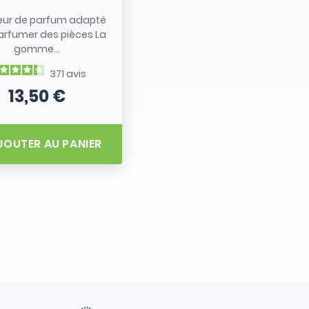
eur de parfum adapté
arfumer des pièces La
gomme...
371
avis
13,50 €
Prix
JOUTER AU PANIER