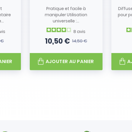
rt
Pratique et facile à
Diffus
taire
manipuler Utilisation
pour p
..
universelle :...
vis
8
avis
10,50 €
 €
14,50 €
 base
Prix
Prix de base
ANIER
AJOUTER AU PANIER
A