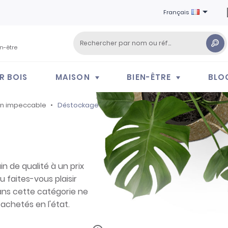

Français
en-être
R BOIS
MAISON
BIEN-ÊTRE
BLO
on impeccable
Déstockage
n de qualité à un prix
u faites-vous plaisir
dans cette catégorie ne
achetés en l'état.