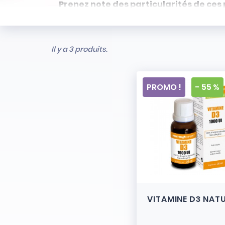
Prenez note des particularités de ces 
- Articles ni repris, ni échangés
- Stock limité et non renouvelé
- Vendus en l’état
Il y a 3 produits.
PROMO !
- 55 %
VITAMINE D3 NAT