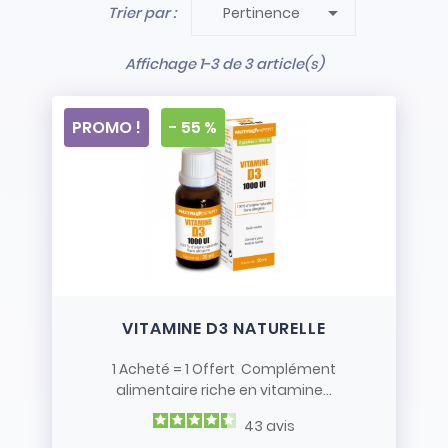

Trier par :
Pertinence
- Stock limité et non renouvelé
- Vendus en l’état
Affichage 1-3 de 3 article(s)
PROMO !
- 55 %
VITAMINE D3 NATURELLE
1 Acheté = 1 Offert Complément
alimentaire riche en vitamine...
43
avis