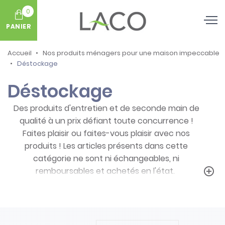
0
PANIER
Accueil
Nos produits ménagers pour une maison impeccable
Déstockage
Déstockage
Des produits d'entretien et de seconde main de
qualité à un prix défiant toute concurrence !
Faites plaisir ou faites-vous plaisir avec nos
produits ! Les articles présents dans cette
catégorie ne sont ni échangeables, ni
remboursables et achetés en l'état.
add_circle_outline
Prenez note des particularités de ces
produits :
- Articles ni repris, ni échangés