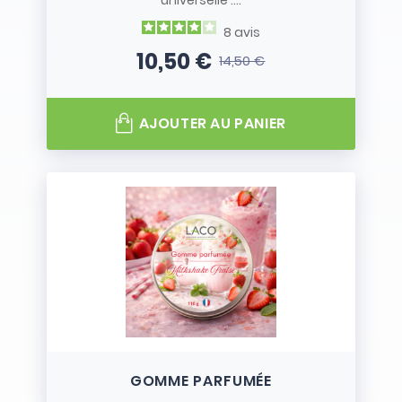
universelle :...
8
avis
10,50 €
14,50 €
Prix
Prix de base
AJOUTER AU PANIER
GOMME PARFUMÉE