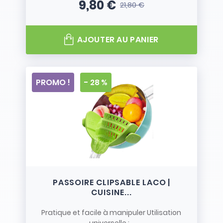
9,80 €
21,80 €
Prix
Prix de base
AJOUTER AU PANIER
PROMO !
- 28 %
PASSOIRE CLIPSABLE LACO |
CUISINE...
Pratique et facile à manipuler Utilisation