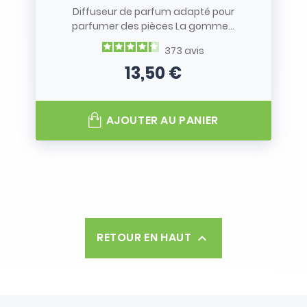
Diffuseur de parfum adapté pour
parfumer des pièces La gomme...
373
avis
13,50 €
Prix
AJOUTER AU PANIER
RETOUR EN HAUT
