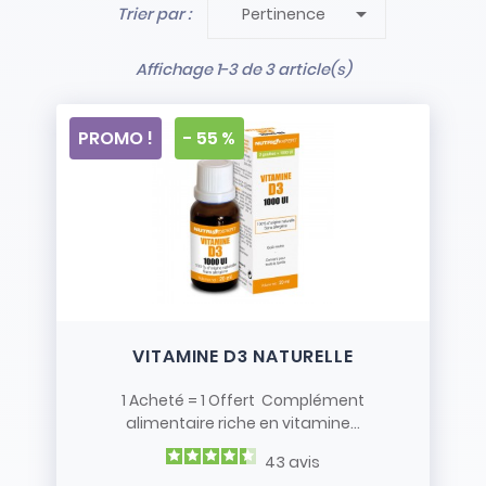

Trier par :
Pertinence
- Stock limité et non renouvelé
- Vendus en l’état
Affichage 1-3 de 3 article(s)
PROMO !
- 55 %
VITAMINE D3 NATURELLE
1 Acheté = 1 Offert Complément
alimentaire riche en vitamine...
43
avis