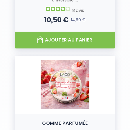
universelle :...
8
avis
10,50 €
14,50 €
Prix
Prix de base
AJOUTER AU PANIER
GOMME PARFUMÉE