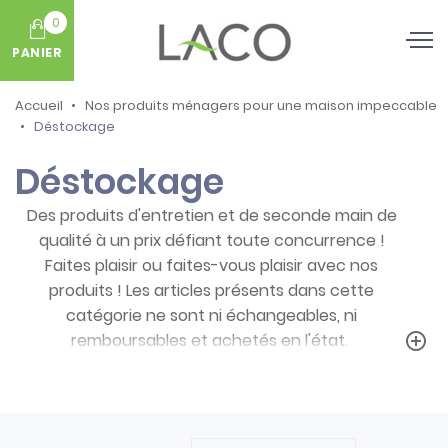
0
PANIER
Accueil
Nos produits ménagers pour une maison impeccable
Déstockage
Déstockage
Des produits d'entretien et de seconde main de
qualité à un prix défiant toute concurrence !
Faites plaisir ou faites-vous plaisir avec nos
produits ! Les articles présents dans cette
catégorie ne sont ni échangeables, ni
remboursables et achetés en l'état.
add_circle_outline
Prenez note des particularités de ces
produits :
- Articles ni repris, ni échangés