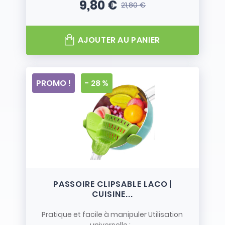
9,80 €
21,80 €
Prix
Prix de base
AJOUTER AU PANIER
PROMO !
- 28 %
PASSOIRE CLIPSABLE LACO |
CUISINE...
Pratique et facile à manipuler Utilisation