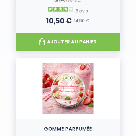
universelle :...
8
avis
10,50 €
14,50 €
Prix
Prix de base
AJOUTER AU PANIER
GOMME PARFUMÉE