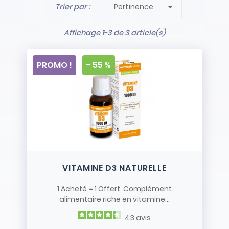

Trier par :
Pertinence
- Stock limité et non renouvelé
- Vendus en l’état
Affichage 1-3 de 3 article(s)
PROMO !
- 55 %
VITAMINE D3 NATURELLE
1 Acheté = 1 Offert Complément
alimentaire riche en vitamine...
43
avis