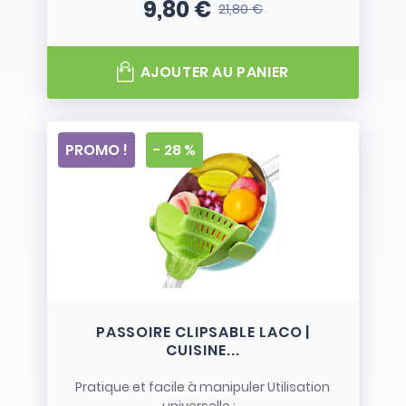
9,80 €
21,80 €
Prix
Prix de base
AJOUTER AU PANIER
PROMO !
- 28 %
PASSOIRE CLIPSABLE LACO |
CUISINE...
Pratique et facile à manipuler Utilisation