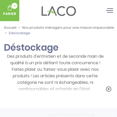
0
PANIER
Accueil
Nos produits ménagers pour une maison impeccable
Déstockage
Déstockage
Des produits d'entretien et de seconde main de
qualité à un prix défiant toute concurrence !
Faites plaisir ou faites-vous plaisir avec nos
produits ! Les articles présents dans cette
catégorie ne sont ni échangeables, ni
remboursables et achetés en l'état.
add_circle_outline
Prenez note des particularités de ces
produits :
- Articles ni repris, ni échangés