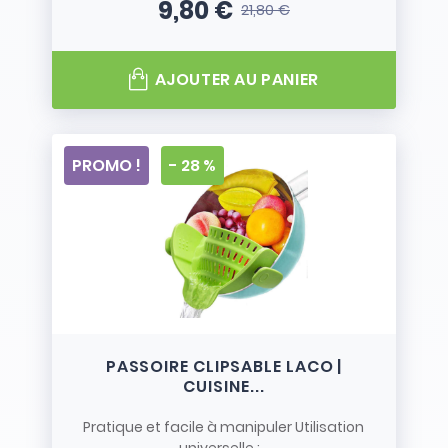
9,80 €
21,80 €
Prix
Prix de base
AJOUTER AU PANIER
PROMO !
- 28 %
PASSOIRE CLIPSABLE LACO |
CUISINE...
Pratique et facile à manipuler Utilisation