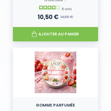
universelle :...
8
avis
10,50 €
14,50 €
Prix
Prix de base
AJOUTER AU PANIER
GOMME PARFUMÉE