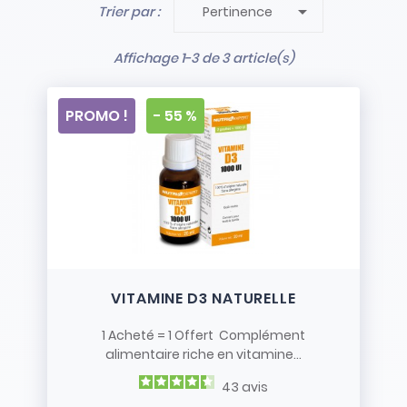

Trier par :
Pertinence
- Stock limité et non renouvelé
- Vendus en l’état
Affichage 1-3 de 3 article(s)
PROMO !
- 55 %
VITAMINE D3 NATURELLE
1 Acheté = 1 Offert Complément
alimentaire riche en vitamine...
43
avis