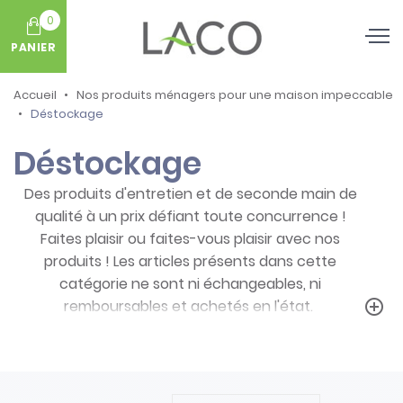
0
PANIER
Accueil
Nos produits ménagers pour une maison impeccable
Déstockage
Déstockage
Des produits d'entretien et de seconde main de
qualité à un prix défiant toute concurrence !
Faites plaisir ou faites-vous plaisir avec nos
produits ! Les articles présents dans cette
catégorie ne sont ni échangeables, ni
remboursables et achetés en l'état.
add_circle_outline
Prenez note des particularités de ces
produits :
- Articles ni repris, ni échangés