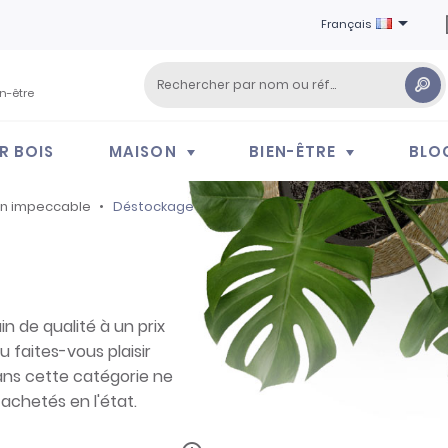

Français
en-être
R BOIS
MAISON
BIEN-ÊTRE
BLO
on impeccable
Déstockage
n de qualité à un prix
u faites-vous plaisir
dans cette catégorie ne
achetés en l'état.