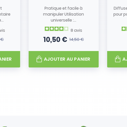
rt
Pratique et facile à
Diffus
taire
manipuler Utilisation
pour p
..
universelle :...
vis
8
avis
10,50 €
 €
14,50 €
 base
Prix
Prix de base
ANIER
AJOUTER AU PANIER
A