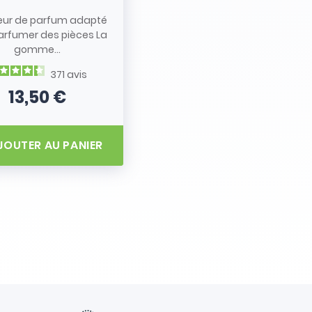
eur de parfum adapté
arfumer des pièces La
gomme...
371
avis
13,50 €
Prix
JOUTER AU PANIER