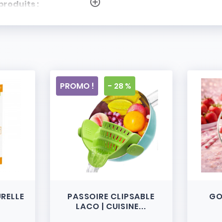
add_circle_outline
produits :
PROMO !
- 28 %
URELLE
PASSOIRE CLIPSABLE
GO
LACO | CUISINE...