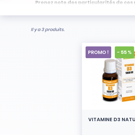
Prenez note des particularités de ces 
- Articles ni repris, ni échangés
- Stock limité et non renouvelé
- Vendus en l’état
Il y a 3 produits.
PROMO !
- 55 %
VITAMINE D3 NAT