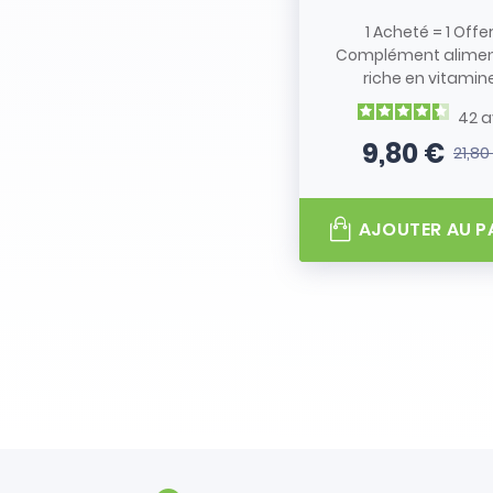
1 Acheté = 1 Offe
Complément alimen
riche en vitamine.
42
a
9,80 €
21,80
Prix
Prix de
AJOUTER AU P