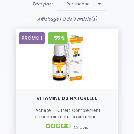

Trier par :
Pertinence
- Stock limité et non renouvelé
- Vendus en l’état
Affichage 1-3 de 3 article(s)
PROMO !
- 55 %
VITAMINE D3 NATURELLE
1 Acheté = 1 Offert Complément
alimentaire riche en vitamine...
43
avis