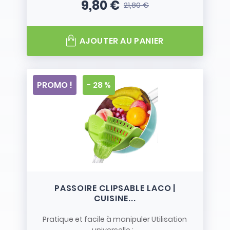
9,80 €
21,80 €
Prix
Prix de base
AJOUTER AU PANIER
PROMO !
- 28 %
PASSOIRE CLIPSABLE LACO |
CUISINE...
Pratique et facile à manipuler Utilisation