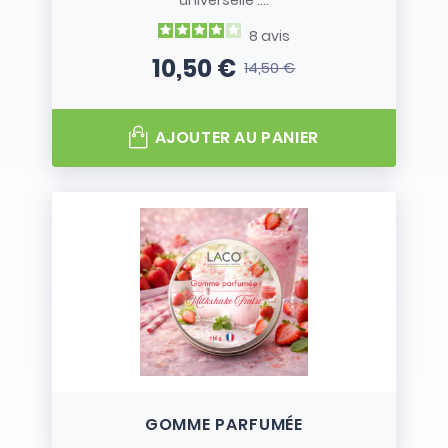
universelle :...
8
avis
10,50 €
14,50 €
Prix
Prix de base
AJOUTER AU PANIER
GOMME PARFUMÉE