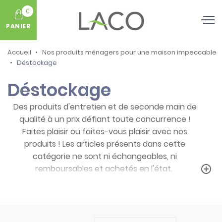
0
PANIER
Accueil
Nos produits ménagers pour une maison impeccable
Déstockage
Déstockage
Des produits d'entretien et de seconde main de
qualité à un prix défiant toute concurrence !
Faites plaisir ou faites-vous plaisir avec nos
produits ! Les articles présents dans cette
catégorie ne sont ni échangeables, ni
remboursables et achetés en l'état.
add_circle_outline
Prenez note des particularités de ces
produits :
- Articles ni repris, ni échangés