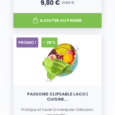
9,80 €
21,80 €
Prix
Prix de base
AJOUTER AU PANIER
PROMO !
- 28 %
PASSOIRE CLIPSABLE LACO |
CUISINE...
Pratique et facile à manipuler Utilisation