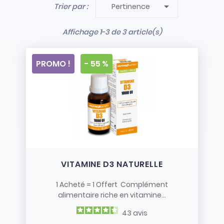

Trier par :
Pertinence
- Stock limité et non renouvelé
- Vendus en l’état
Affichage 1-3 de 3 article(s)
PROMO !
- 55 %
VITAMINE D3 NATURELLE
1 Acheté = 1 Offert Complément
alimentaire riche en vitamine...
43
avis