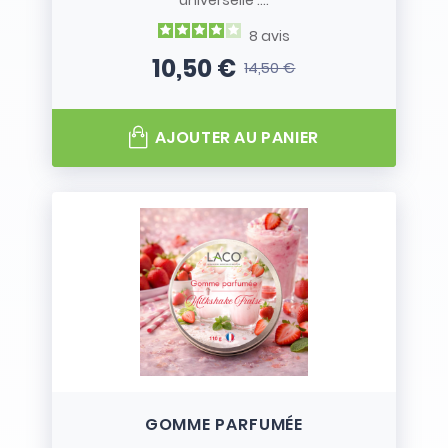
universelle :...
8
avis
10,50 €
14,50 €
Prix
Prix de base
AJOUTER AU PANIER
GOMME PARFUMÉE