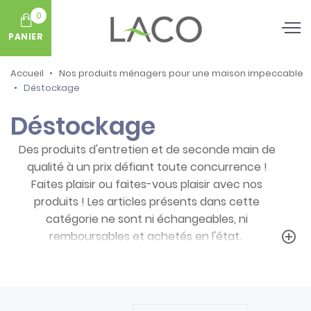
0
PANIER
Accueil
Nos produits ménagers pour une maison impeccable
Déstockage
Déstockage
Des produits d'entretien et de seconde main de
qualité à un prix défiant toute concurrence !
Faites plaisir ou faites-vous plaisir avec nos
produits ! Les articles présents dans cette
catégorie ne sont ni échangeables, ni
remboursables et achetés en l'état.
add_circle_outline
Prenez note des particularités de ces
produits :
- Articles ni repris, ni échangés