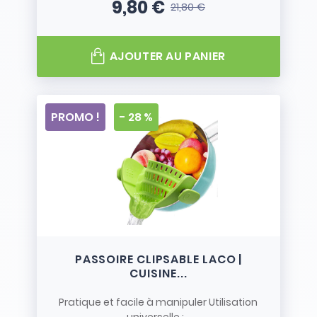
9,80 €
21,80 €
Prix
Prix de base
AJOUTER AU PANIER
PROMO !
- 28 %
PASSOIRE CLIPSABLE LACO |
CUISINE...
Pratique et facile à manipuler Utilisation