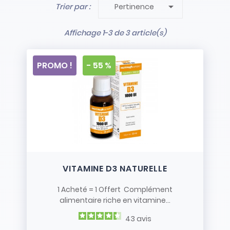

Trier par :
Pertinence
- Stock limité et non renouvelé
- Vendus en l’état
Affichage 1-3 de 3 article(s)
PROMO !
- 55 %
VITAMINE D3 NATURELLE
1 Acheté = 1 Offert Complément
alimentaire riche en vitamine...
43
avis