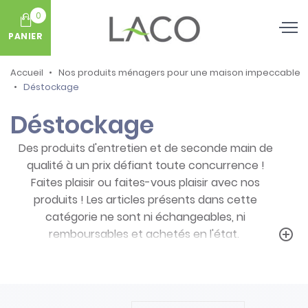
0
PANIER
Accueil
Nos produits ménagers pour une maison impeccable
Déstockage
Déstockage
Des produits d'entretien et de seconde main de
qualité à un prix défiant toute concurrence !
Faites plaisir ou faites-vous plaisir avec nos
produits ! Les articles présents dans cette
catégorie ne sont ni échangeables, ni
remboursables et achetés en l'état.
add_circle_outline
Prenez note des particularités de ces
produits :
- Articles ni repris, ni échangés