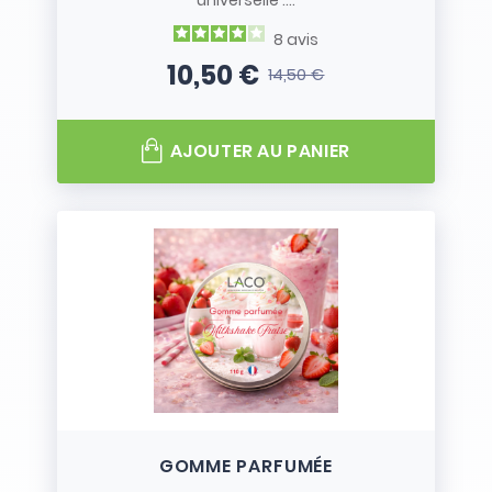
universelle :...
8
avis
10,50 €
14,50 €
Prix
Prix de base
AJOUTER AU PANIER
GOMME PARFUMÉE