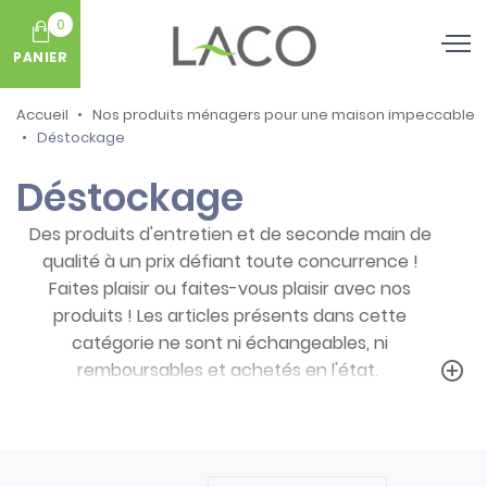
0
PANIER
Accueil
Nos produits ménagers pour une maison impeccable
Déstockage
Déstockage
Des produits d'entretien et de seconde main de
qualité à un prix défiant toute concurrence !
Faites plaisir ou faites-vous plaisir avec nos
produits ! Les articles présents dans cette
catégorie ne sont ni échangeables, ni
remboursables et achetés en l'état.
add_circle_outline
Prenez note des particularités de ces
produits :
- Articles ni repris, ni échangés