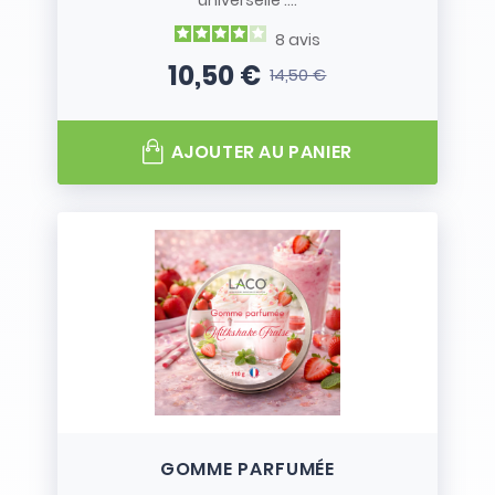
universelle :...
8
avis
10,50 €
14,50 €
Prix
Prix de base
AJOUTER AU PANIER
GOMME PARFUMÉE