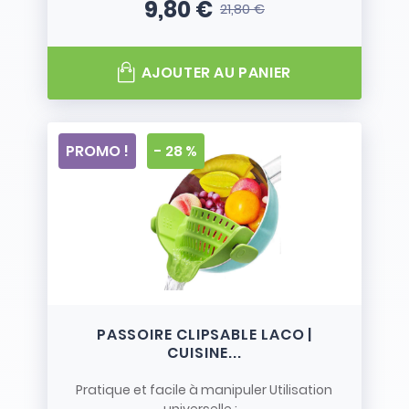
9,80 €
21,80 €
Prix
Prix de base
AJOUTER AU PANIER
PROMO !
- 28 %
PASSOIRE CLIPSABLE LACO |
CUISINE...
Pratique et facile à manipuler Utilisation