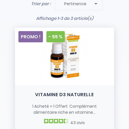

Trier par :
Pertinence
- Stock limité et non renouvelé
- Vendus en l’état
Affichage 1-3 de 3 article(s)
PROMO !
- 55 %
VITAMINE D3 NATURELLE
1 Acheté = 1 Offert Complément
alimentaire riche en vitamine...
43
avis