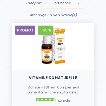

Trier par :
Pertinence
- Stock limité et non renouvelé
- Vendus en l’état
Affichage 1-3 de 3 article(s)
PROMO !
- 55 %
VITAMINE D3 NATURELLE
1 Acheté = 1 Offert Complément
alimentaire riche en vitamine...
43
avis