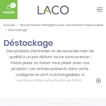
0
PANIER
Accueil
Nos produits ménagers pour une maison impeccable
Déstockage
Déstockage
Des produits d'entretien et de seconde main de
qualité à un prix défiant toute concurrence !
Faites plaisir ou faites-vous plaisir avec nos
produits ! Les articles présents dans cette
catégorie ne sont ni échangeables, ni
remboursables et achetés en l'état.
add_circle_outline
Prenez note des particularités de ces
produits :
- Articles ni repris, ni échangés