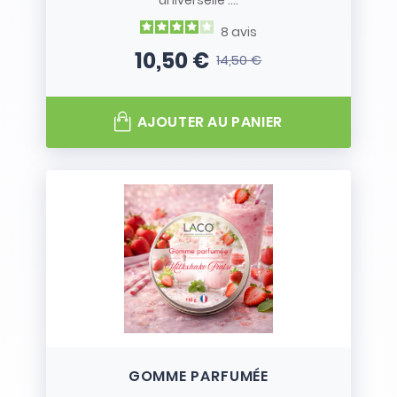
universelle :...
8
avis
10,50 €
14,50 €
Prix
Prix de base
AJOUTER AU PANIER
GOMME PARFUMÉE