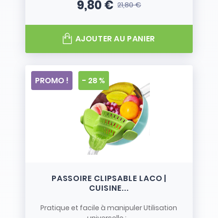
9,80 €
21,80 €
Prix
Prix de base
AJOUTER AU PANIER
PROMO !
- 28 %
PASSOIRE CLIPSABLE LACO |
CUISINE...
Pratique et facile à manipuler Utilisation