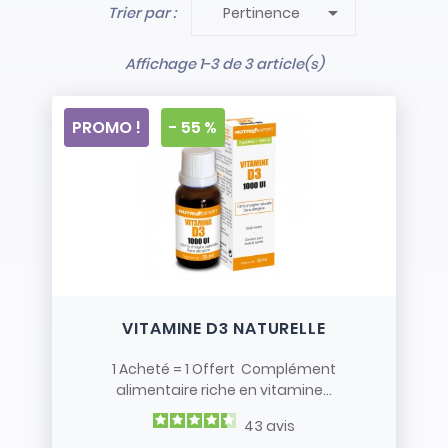

Trier par :
Pertinence
- Stock limité et non renouvelé
- Vendus en l’état
Affichage 1-3 de 3 article(s)
PROMO !
- 55 %
VITAMINE D3 NATURELLE
1 Acheté = 1 Offert Complément
alimentaire riche en vitamine...
43
avis