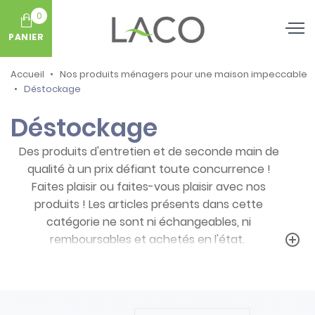
0
PANIER
Accueil
Nos produits ménagers pour une maison impeccable
Déstockage
Déstockage
Des produits d'entretien et de seconde main de
qualité à un prix défiant toute concurrence !
Faites plaisir ou faites-vous plaisir avec nos
produits ! Les articles présents dans cette
catégorie ne sont ni échangeables, ni
remboursables et achetés en l'état.
add_circle_outline
Prenez note des particularités de ces
produits :
- Articles ni repris, ni échangés