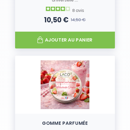
universelle :...
8
avis
10,50 €
14,50 €
Prix
Prix de base
AJOUTER AU PANIER
GOMME PARFUMÉE