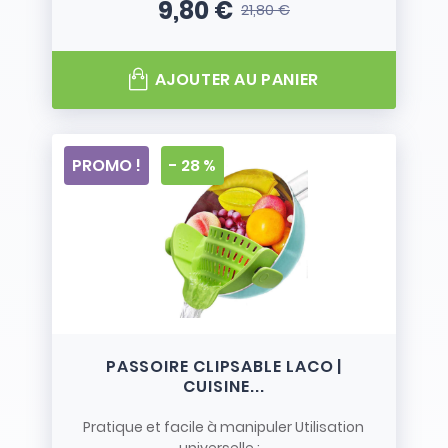
9,80 €
21,80 €
Prix
Prix de base
AJOUTER AU PANIER
PROMO !
- 28 %
PASSOIRE CLIPSABLE LACO |
CUISINE...
Pratique et facile à manipuler Utilisation