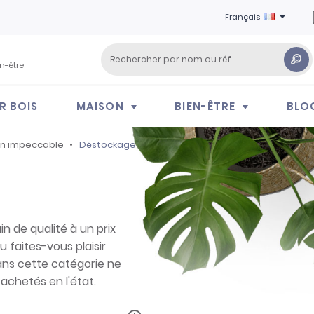

Français
en-être
R BOIS
MAISON
BIEN-ÊTRE
BLO
on impeccable
Déstockage
n de qualité à un prix
u faites-vous plaisir
dans cette catégorie ne
achetés en l'état.