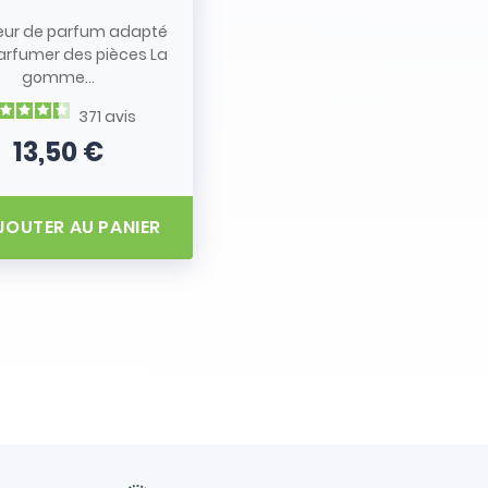
eur de parfum adapté
arfumer des pièces La
gomme...
371
avis
13,50 €
Prix
JOUTER AU PANIER