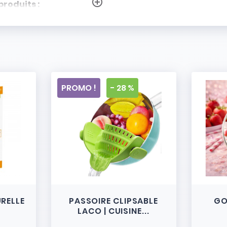
add_circle_outline
produits :
PROMO !
- 28 %
URELLE
PASSOIRE CLIPSABLE
GO
LACO | CUISINE...