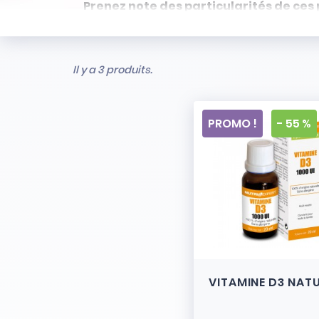
Prenez note des particularités de ces 
- Articles ni repris, ni échangés
- Stock limité et non renouvelé
- Vendus en l’état
Il y a 3 produits.
PROMO !
- 55 %
VITAMINE D3 NAT