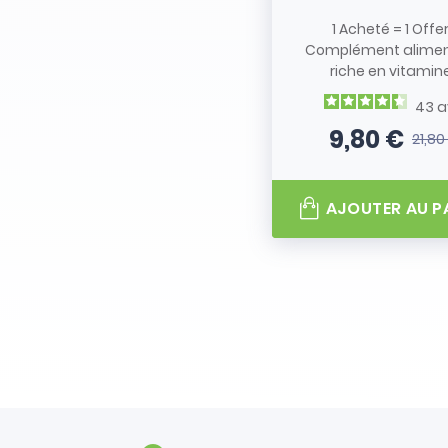
1 Acheté = 1 Offe
Complément alimen
riche en vitamine.
43
a
9,80 €
21,80
Prix
Prix de
AJOUTER AU P