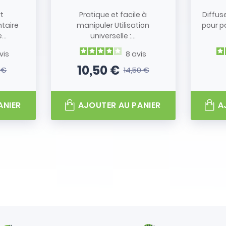
rt
Pratique et facile à
Diffus
taire
manipuler Utilisation
pour p
..
universelle :...
vis
8
avis
10,50 €
 €
14,50 €
 base
Prix
Prix de base
ANIER
AJOUTER AU PANIER
A