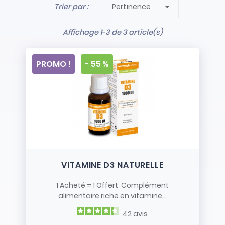

Trier par :
Pertinence
- Stock limité et non renouvelé
- Vendus en l’état
Affichage 1-3 de 3 article(s)
PROMO !
- 55 %
VITAMINE D3 NATURELLE
1 Acheté = 1 Offert Complément
alimentaire riche en vitamine...
42
avis