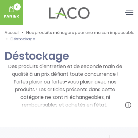
0
PANIER
Accueil
Nos produits ménagers pour une maison impeccable
Déstockage
Déstockage
Des produits d'entretien et de seconde main de
qualité à un prix défiant toute concurrence !
Faites plaisir ou faites-vous plaisir avec nos
produits ! Les articles présents dans cette
catégorie ne sont ni échangeables, ni
remboursables et achetés en l'état.
add_circle_outline
Prenez note des particularités de ces
produits :
- Articles ni repris, ni échangés