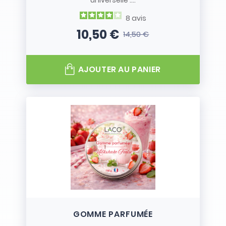
universelle :...
8
avis
10,50 €
14,50 €
Prix
Prix de base
AJOUTER AU PANIER
GOMME PARFUMÉE