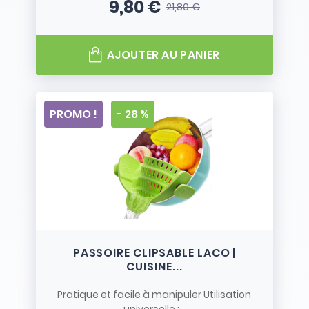
9,80 €
21,80 €
Prix
Prix de base
AJOUTER AU PANIER
PROMO !
- 28 %
PASSOIRE CLIPSABLE LACO |
CUISINE...
Pratique et facile à manipuler Utilisation