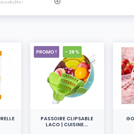
add_circle_outline
produits :
PROMO !
- 28 %
URELLE
PASSOIRE CLIPSABLE
GO
LACO | CUISINE...