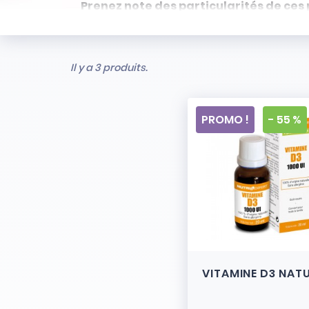
Prenez note des particularités de ces 
- Articles ni repris, ni échangés
- Stock limité et non renouvelé
- Vendus en l’état
Il y a 3 produits.
PROMO !
- 55 %
VITAMINE D3 NAT