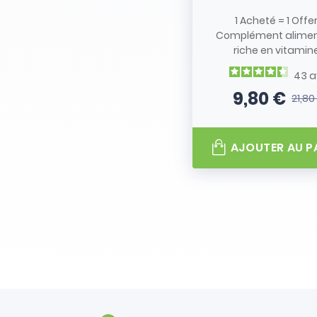
1 Acheté = 1 Offe
Complément alimen
riche en vitamine.
43
a
9,80 €
21,80
Prix
Prix de
AJOUTER AU P