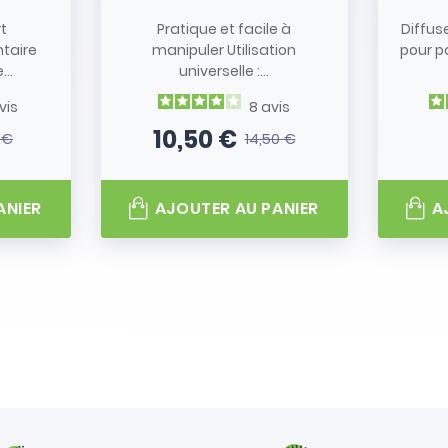
rt
Pratique et facile à
Diffus
taire
manipuler Utilisation
pour p
..
universelle :...
vis
8
avis
10,50 €
 €
14,50 €
 base
Prix
Prix de base
ANIER
AJOUTER AU PANIER
A