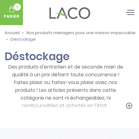
0
PANIER
Accueil
Nos produits ménagers pour une maison impeccable
Déstockage
Déstockage
Des produits d'entretien et de seconde main de
qualité à un prix défiant toute concurrence !
Faites plaisir ou faites-vous plaisir avec nos
produits ! Les articles présents dans cette
catégorie ne sont ni échangeables, ni
remboursables et achetés en l'état.
add_circle_outline
Prenez note des particularités de ces
produits :
- Articles ni repris, ni échangés