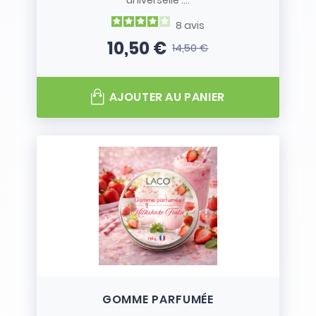
universelle :...
8
avis
10,50 €
14,50 €
Prix
Prix de base
AJOUTER AU PANIER
GOMME PARFUMÉE