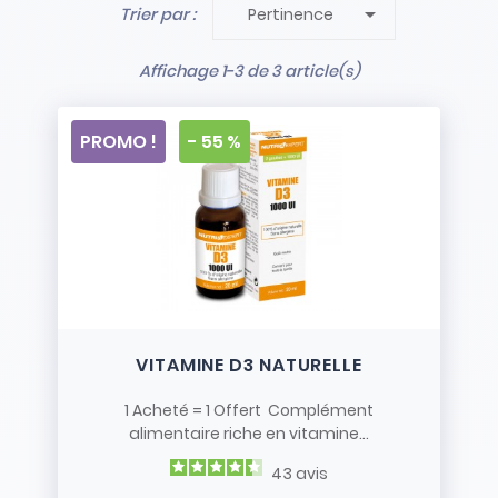

Trier par :
Pertinence
- Stock limité et non renouvelé
- Vendus en l’état
Affichage 1-3 de 3 article(s)
PROMO !
- 55 %
VITAMINE D3 NATURELLE
1 Acheté = 1 Offert Complément
alimentaire riche en vitamine...
43
avis