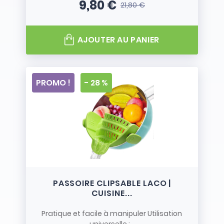
9,80 €
21,80 €
Prix
Prix de base
AJOUTER AU PANIER
PROMO !
- 28 %
PASSOIRE CLIPSABLE LACO |
CUISINE...
Pratique et facile à manipuler Utilisation