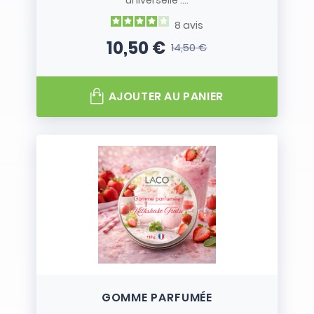
universelle :...
8
avis
10,50 €
14,50 €
Prix
Prix de base
AJOUTER AU PANIER
GOMME PARFUMÉE