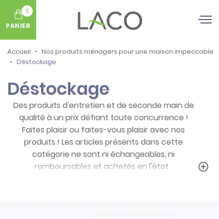
0
PANIER
Accueil
Nos produits ménagers pour une maison impeccable
Déstockage
Déstockage
Des produits d'entretien et de seconde main de
qualité à un prix défiant toute concurrence !
Faites plaisir ou faites-vous plaisir avec nos
produits ! Les articles présents dans cette
catégorie ne sont ni échangeables, ni
remboursables et achetés en l'état.
add_circle_outline
Prenez note des particularités de ces
produits :
- Articles ni repris, ni échangés