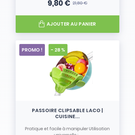
9,80 €
21,80 €
Prix
Prix de base
AJOUTER AU PANIER
PROMO !
- 28 %
PASSOIRE CLIPSABLE LACO |
CUISINE...
Pratique et facile à manipuler Utilisation