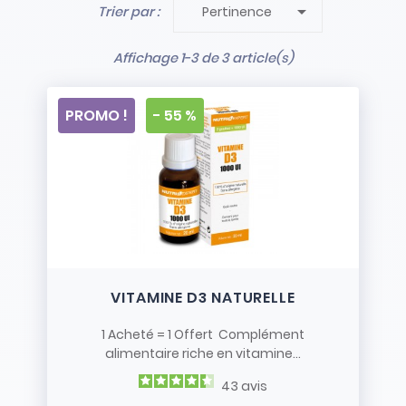

Trier par :
Pertinence
- Stock limité et non renouvelé
- Vendus en l’état
Affichage 1-3 de 3 article(s)
PROMO !
- 55 %
VITAMINE D3 NATURELLE
1 Acheté = 1 Offert Complément
alimentaire riche en vitamine...
43
avis