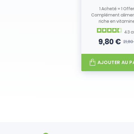
1 Acheté = 1 Offe
Complément alimen
riche en vitamine.
43
a
9,80 €
21,80
Prix
Prix de
AJOUTER AU P