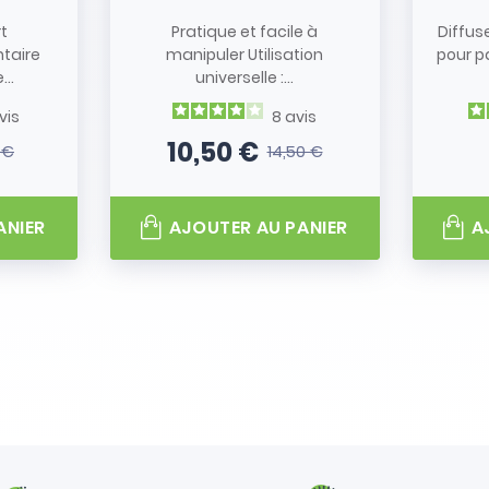
rt
Pratique et facile à
Diffus
taire
manipuler Utilisation
pour p
..
universelle :...
vis
8
avis
10,50 €
 €
14,50 €
 base
Prix
Prix de base
ANIER
AJOUTER AU PANIER
A