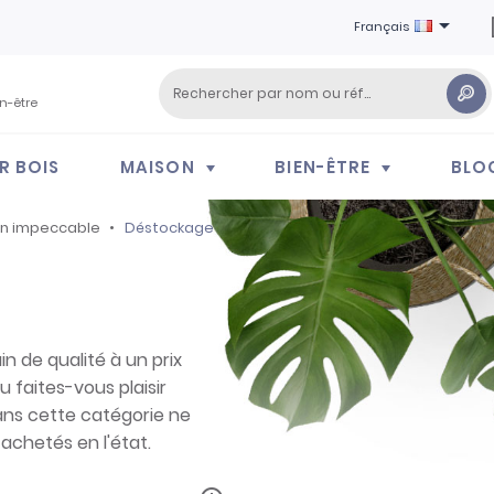

Français
en-être
R BOIS
MAISON
BIEN-ÊTRE
BLO
on impeccable
Déstockage
n de qualité à un prix
u faites-vous plaisir
dans cette catégorie ne
achetés en l'état.