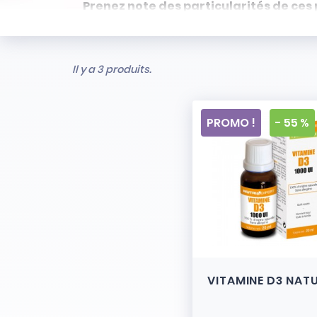
Prenez note des particularités de ces 
- Articles ni repris, ni échangés
- Stock limité et non renouvelé
- Vendus en l’état
Il y a 3 produits.
PROMO !
- 55 %
VITAMINE D3 NAT