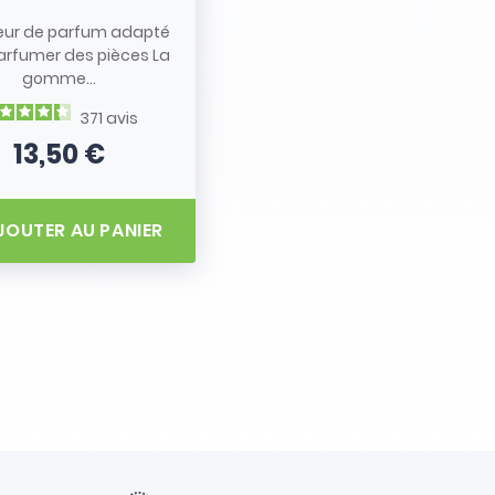
eur de parfum adapté
arfumer des pièces La
gomme...
371
avis
13,50 €
Prix
JOUTER AU PANIER