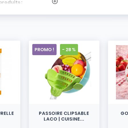
add_circle_outline
produits :
PROMO !
- 28 %
URELLE
PASSOIRE CLIPSABLE
GO
LACO | CUISINE...