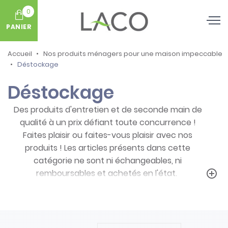
0
PANIER
Accueil
Nos produits ménagers pour une maison impeccable
Déstockage
Déstockage
Des produits d'entretien et de seconde main de
qualité à un prix défiant toute concurrence !
Faites plaisir ou faites-vous plaisir avec nos
produits ! Les articles présents dans cette
catégorie ne sont ni échangeables, ni
remboursables et achetés en l'état.
add_circle_outline
Prenez note des particularités de ces
produits :
- Articles ni repris, ni échangés