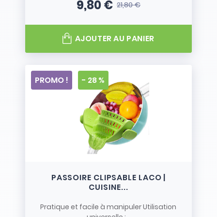
9,80 €
21,80 €
Prix
Prix de base
AJOUTER AU PANIER
PROMO !
- 28 %
PASSOIRE CLIPSABLE LACO |
CUISINE...
Pratique et facile à manipuler Utilisation