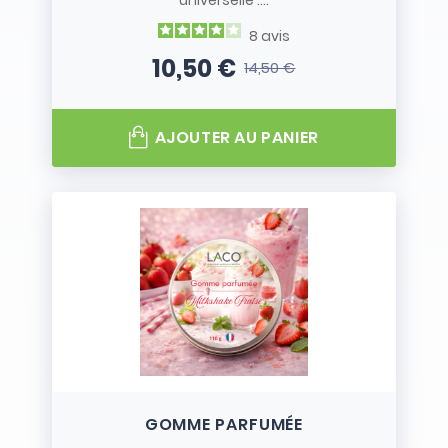
universelle :...
8
avis
10,50 €
14,50 €
Prix
Prix de base
AJOUTER AU PANIER
GOMME PARFUMÉE