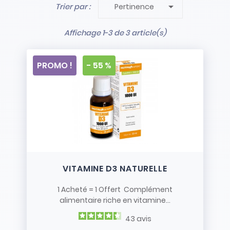

Trier par :
Pertinence
- Stock limité et non renouvelé
- Vendus en l’état
Affichage 1-3 de 3 article(s)
PROMO !
- 55 %
VITAMINE D3 NATURELLE
1 Acheté = 1 Offert Complément
alimentaire riche en vitamine...
43
avis