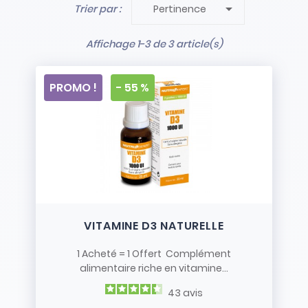

Trier par :
Pertinence
- Stock limité et non renouvelé
- Vendus en l’état
Affichage 1-3 de 3 article(s)
PROMO !
- 55 %
VITAMINE D3 NATURELLE
1 Acheté = 1 Offert Complément
alimentaire riche en vitamine...
43
avis