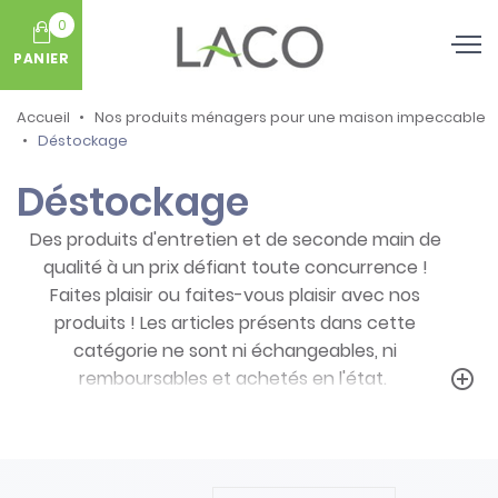
0
PANIER
Accueil
Nos produits ménagers pour une maison impeccable
Déstockage
Déstockage
Des produits d'entretien et de seconde main de
qualité à un prix défiant toute concurrence !
Faites plaisir ou faites-vous plaisir avec nos
produits ! Les articles présents dans cette
catégorie ne sont ni échangeables, ni
remboursables et achetés en l'état.
add_circle_outline
Prenez note des particularités de ces
produits :
- Articles ni repris, ni échangés