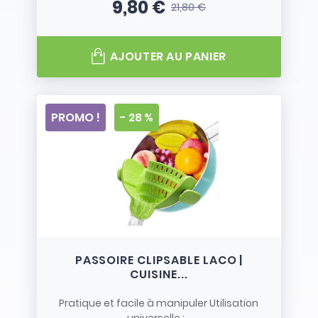
9,80 €
21,80 €
Prix
Prix de base
AJOUTER AU PANIER
PROMO !
- 28 %
PASSOIRE CLIPSABLE LACO |
CUISINE...
Pratique et facile à manipuler Utilisation