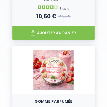
universelle :...
8
avis
10,50 €
14,50 €
Prix
Prix de base
AJOUTER AU PANIER
GOMME PARFUMÉE