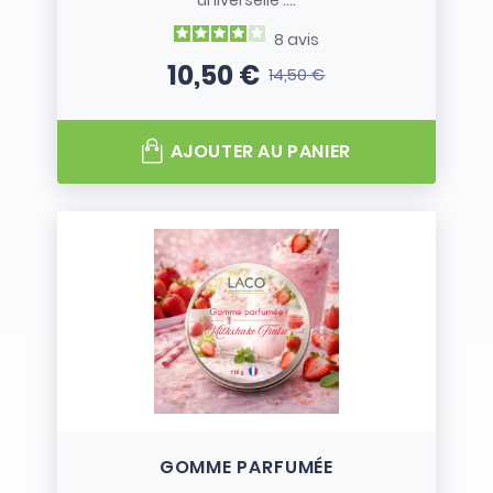
universelle :...
8
avis
10,50 €
14,50 €
Prix
Prix de base
AJOUTER AU PANIER
GOMME PARFUMÉE