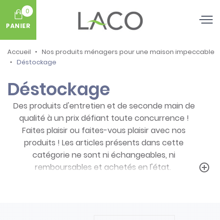
0
PANIER
Accueil
Nos produits ménagers pour une maison impeccable
Déstockage
Déstockage
Des produits d'entretien et de seconde main de
qualité à un prix défiant toute concurrence !
Faites plaisir ou faites-vous plaisir avec nos
produits ! Les articles présents dans cette
catégorie ne sont ni échangeables, ni
remboursables et achetés en l'état.
add_circle_outline
Prenez note des particularités de ces
produits :
- Articles ni repris, ni échangés