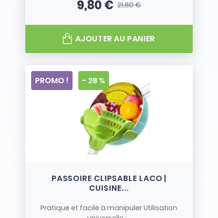
9,80 €
21,80 €
Prix
Prix de base
AJOUTER AU PANIER
PROMO !
- 28 %
PASSOIRE CLIPSABLE LACO |
CUISINE...
Pratique et facile à manipuler Utilisation