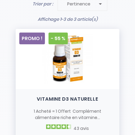

Trier par :
Pertinence
- Stock limité et non renouvelé
- Vendus en l’état
Affichage 1-3 de 3 article(s)
PROMO !
- 55 %
VITAMINE D3 NATURELLE
1 Acheté = 1 Offert Complément
alimentaire riche en vitamine...
43
avis