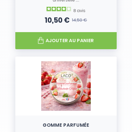
universelle :...
8
avis
10,50 €
14,50 €
Prix
Prix de base
AJOUTER AU PANIER
GOMME PARFUMÉE