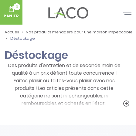
0
PANIER
Accueil
Nos produits ménagers pour une maison impeccable
Déstockage
Déstockage
Des produits d'entretien et de seconde main de
qualité à un prix défiant toute concurrence !
Faites plaisir ou faites-vous plaisir avec nos
produits ! Les articles présents dans cette
catégorie ne sont ni échangeables, ni
remboursables et achetés en l'état.
add_circle_outline
Prenez note des particularités de ces
produits :
- Articles ni repris, ni échangés