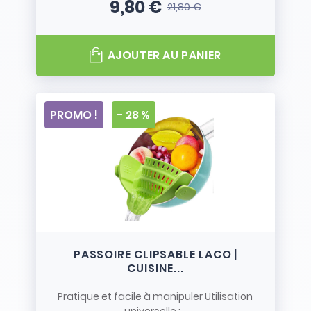
9,80 €
21,80 €
Prix
Prix de base
AJOUTER AU PANIER
PROMO !
- 28 %
PASSOIRE CLIPSABLE LACO |
CUISINE...
Pratique et facile à manipuler Utilisation