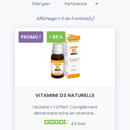

Trier par :
Pertinence
- Stock limité et non renouvelé
- Vendus en l’état
Affichage 1-3 de 3 article(s)
PROMO !
- 55 %
VITAMINE D3 NATURELLE
1 Acheté = 1 Offert Complément
alimentaire riche en vitamine...
43
avis