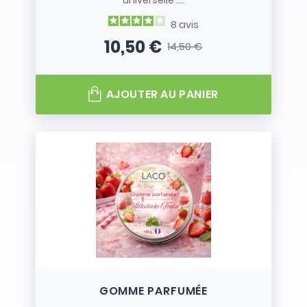
universelle :...
8
avis
10,50 €
14,50 €
Prix
Prix de base
AJOUTER AU PANIER
GOMME PARFUMÉE