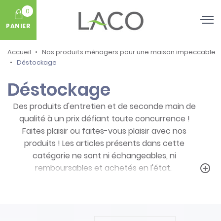
0
PANIER
Accueil
Nos produits ménagers pour une maison impeccable
Déstockage
Déstockage
Des produits d'entretien et de seconde main de
qualité à un prix défiant toute concurrence !
Faites plaisir ou faites-vous plaisir avec nos
produits ! Les articles présents dans cette
catégorie ne sont ni échangeables, ni
remboursables et achetés en l'état.
add_circle_outline
Prenez note des particularités de ces
produits :
- Articles ni repris, ni échangés