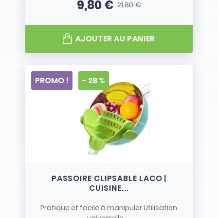
9,80 €
21,80 €
Prix
Prix de base
AJOUTER AU PANIER
PROMO !
- 28 %
PASSOIRE CLIPSABLE LACO |
CUISINE...
Pratique et facile à manipuler Utilisation