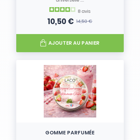
universelle :...
8
avis
10,50 €
14,50 €
Prix
Prix de base
AJOUTER AU PANIER
GOMME PARFUMÉE