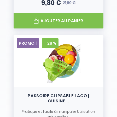
9,80 €
21,80 €
Prix
Prix de base
AJOUTER AU PANIER
PROMO !
- 28 %
PASSOIRE CLIPSABLE LACO |
CUISINE...
Pratique et facile à manipuler Utilisation