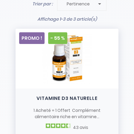

Trier par :
Pertinence
- Stock limité et non renouvelé
- Vendus en l’état
Affichage 1-3 de 3 article(s)
PROMO !
- 55 %
VITAMINE D3 NATURELLE
1 Acheté = 1 Offert Complément
alimentaire riche en vitamine...
43
avis