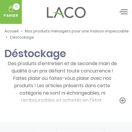
0
PANIER
Accueil
Nos produits ménagers pour une maison impeccable
Déstockage
Déstockage
Des produits d'entretien et de seconde main de
qualité à un prix défiant toute concurrence !
Faites plaisir ou faites-vous plaisir avec nos
produits ! Les articles présents dans cette
catégorie ne sont ni échangeables, ni
remboursables et achetés en l'état.
add_circle_outline
Prenez note des particularités de ces
produits :
- Articles ni repris, ni échangés