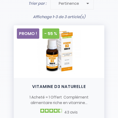

Trier par :
Pertinence
- Stock limité et non renouvelé
- Vendus en l’état
Affichage 1-3 de 3 article(s)
PROMO !
- 55 %
VITAMINE D3 NATURELLE
1 Acheté = 1 Offert Complément
alimentaire riche en vitamine...
43
avis