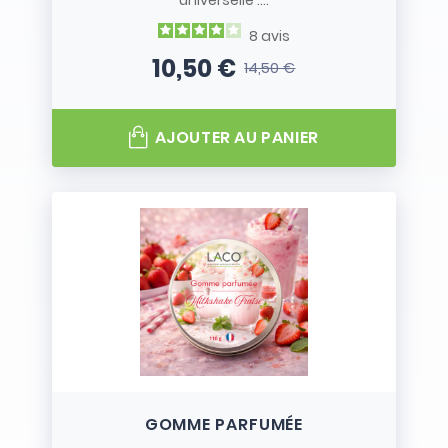
universelle :...
8
avis
10,50 €
14,50 €
Prix
Prix de base
AJOUTER AU PANIER
GOMME PARFUMÉE