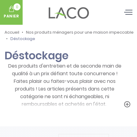
0
PANIER
Accueil
Nos produits ménagers pour une maison impeccable
Déstockage
Déstockage
Des produits d'entretien et de seconde main de
qualité à un prix défiant toute concurrence !
Faites plaisir ou faites-vous plaisir avec nos
produits ! Les articles présents dans cette
catégorie ne sont ni échangeables, ni
remboursables et achetés en l'état.
add_circle_outline
Prenez note des particularités de ces
produits :
- Articles ni repris, ni échangés