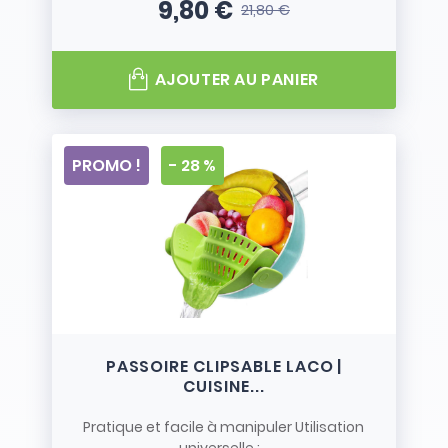
9,80 €
21,80 €
Prix
Prix de base
AJOUTER AU PANIER
PROMO !
- 28 %
PASSOIRE CLIPSABLE LACO |
CUISINE...
Pratique et facile à manipuler Utilisation