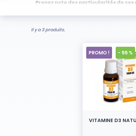
Prenez note des particularités de ces 
- Articles ni repris, ni échangés
- Stock limité et non renouvelé
- Vendus en l’état
Il y a 3 produits.
PROMO !
- 55 %
VITAMINE D3 NAT