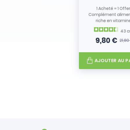
1 Acheté = 1 Offe
Complément alimen
riche en vitamine.
43
a
9,80 €
21,80
Prix
Prix de
AJOUTER AU P