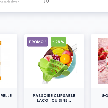
add_circle_outline
produits :
PROMO !
- 28 %
URELLE
PASSOIRE CLIPSABLE
GO
LACO | CUISINE...