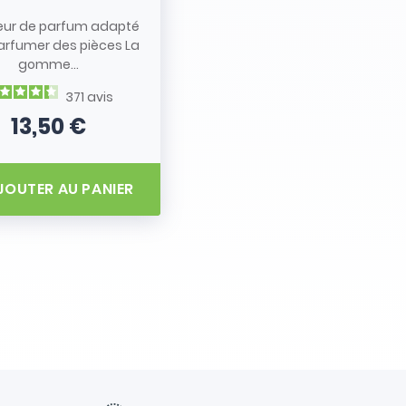
eur de parfum adapté
arfumer des pièces La
gomme...
371
avis
13,50 €
Prix
JOUTER AU PANIER