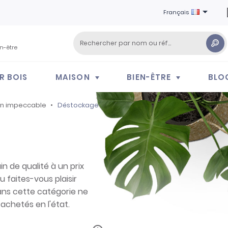

Français
en-être
R BOIS
MAISON
BIEN-ÊTRE
BLO
on impeccable
Déstockage
n de qualité à un prix
u faites-vous plaisir
dans cette catégorie ne
achetés en l'état.