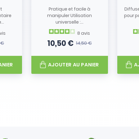
rt
Pratique et facile à
Diffus
taire
manipuler Utilisation
pour p
..
universelle :...
vis
8
avis
10,50 €
 €
14,50 €
 base
Prix
Prix de base
ANIER
AJOUTER AU PANIER
A