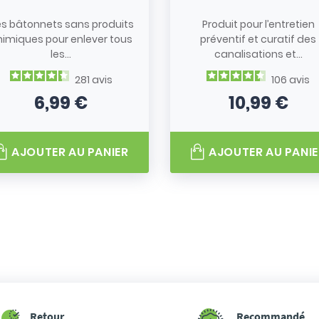
s bâtonnets sans produits
Produit pour l’entretien
himiques pour enlever tous
préventif et curatif des
les...
canalisations et...
281
avis
106
avis
6,99 €
10,99 €
Prix
Prix
AJOUTER AU PANIER
AJOUTER AU PANIE
Retour
Recommandé