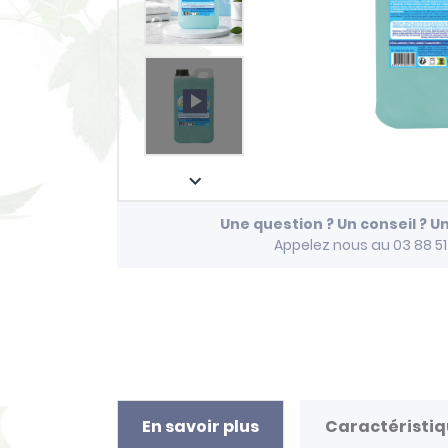
play_arrow

Une question ? Un conseil ? U
Appelez nous au 03 88 5
En savoir plus
Caractéristi