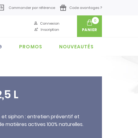
Commander par référence
Code avantages ?
0
Connexion
Inscription
PANIER
G
PROMOS
NOUVEAUTÉS
,5 L
 et siphon : entretien préventif et
 de matières actives 100% naturelles.