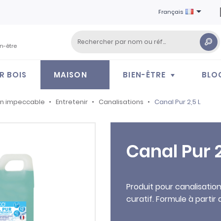

Français
en-être
R BOIS
MAISON
BIEN-ÊTRE
BLO
on impeccable
Entretenir
Canalisations
Canal Pur 2,5 L
Canal Pur 2
Produit pour canalisation
curatif. Formule à partir