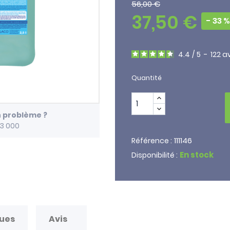
56,00 €
37,50 €
- 33 %
4.4
/
5
-
122
av
Quantité
n problème ?
13 000
111146
Référence :
En stock
Disponibilité :
ques
Avis