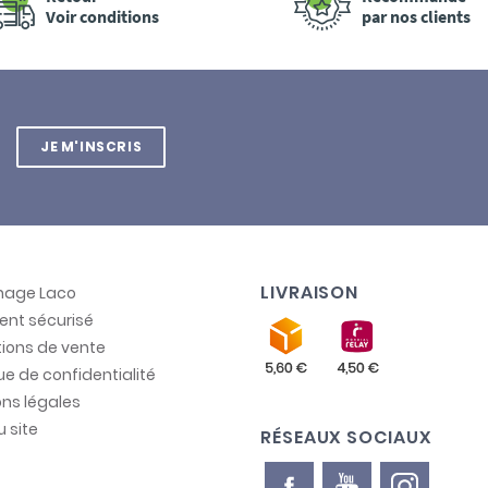
Voir conditions
par nos clients
JE M'INSCRIS
LIVRAISON
inage Laco
ent sécurisé
ions de vente
que de confidentialité
ns légales
u site
RÉSEAUX SOCIAUX