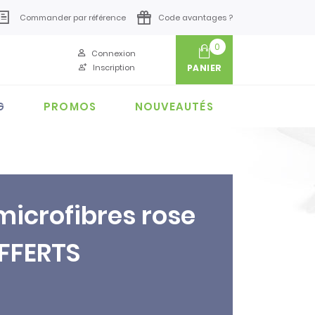
Commander par référence
Code avantages ?
0
Connexion
Inscription
PANIER
G
PROMOS
NOUVEAUTÉS
microfibres rose
FFERTS