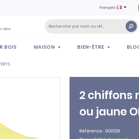

Français
en-être
R BOIS
MAISON
BIEN-ÊTRE
BLO
FERTS
2 chiffons 
ou jaune O
000129
Référence :