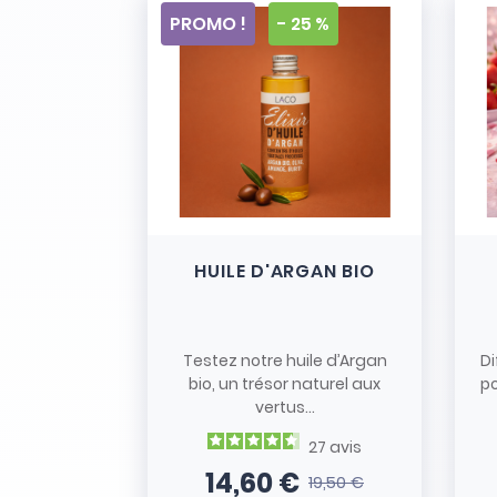
PROMO !
- 25 %
HUILE D'ARGAN BIO
Testez notre huile d’Argan
D
bio, un trésor naturel aux
po
vertus...
27
avis
14,60 €
19,50 €
Prix
Prix de base