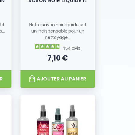
IN
SAVON NOIR LIQUIDE 1L
tit
Notre savon noir liquide est
...
un indispensable pour un
nettoyage...
454
avis
7,10 €
e
Prix
R
AJOUTER AU PANIER