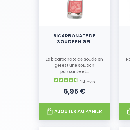
BICARBONATE DE
SOUDE EN GEL
Le bicarbonate de soude en
N
gel est une solution
puissante et...
114
avis
6,95 €
Prix
AJOUTER AU PANIER