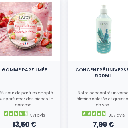
GOMME PARFUMÉE
CONCENTRÉ UNIVERS
500ML
iffuseur de parfum adapté
Notre concentré universe
ur parfumer des pièces La
élimine saletés et graiss
gomme...
de vos...
371
avis
387
avis
13,50 €
7,99 €
Prix
Prix