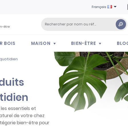

Français
en-être
R BOIS
MAISON
BIEN-ÊTRE
BLO
 quotidien
duits
tidien
les essentiels et
aturel de votre chez
atégorie bien-être pour