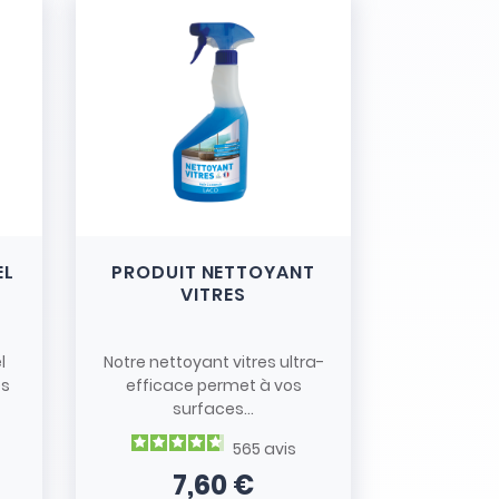
EL
PRODUIT NETTOYANT
VITRES
l
Notre nettoyant vitres ultra-
es
efficace permet à vos
surfaces...
565
avis
7,60 €
Prix