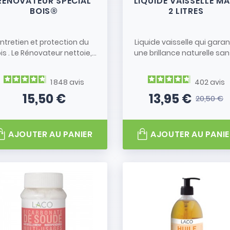
RÉNOVATEUR SPÉCIAL
LIQUIDE VAISSELLE MA
BOIS®
2 LITRES
ntretien et protection du
Liquide vaisselle qui garan
is . Le Rénovateur nettoie,...
une brillance naturelle sans
1 848
avis
402
avis
15,50 €
13,95 €
20,50 €
Prix
Prix
Prix de bas
AJOUTER AU PANIER
AJOUTER AU PANIE