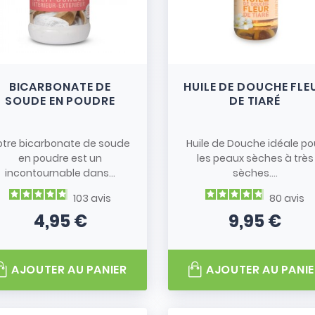
BICARBONATE DE
HUILE DE DOUCHE FLE
SOUDE EN POUDRE
DE TIARÉ
otre bicarbonate de soude
Huile de Douche idéale po
en poudre est un
les peaux sèches à très
incontournable dans...
sèches....
103
avis
80
avis
4,95 €
9,95 €
Prix
Prix
AJOUTER AU PANIER
AJOUTER AU PANIE