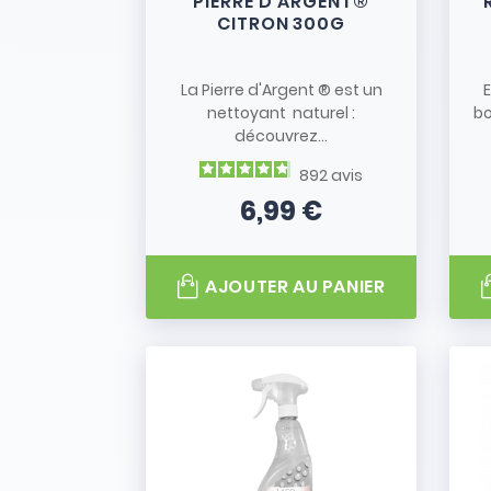
PIERRE D'ARGENT®
CITRON 300G
La Pierre d'Argent ® est un
E
nettoyant naturel :
bo
découvrez...
892
avis
6,99 €
Prix
AJOUTER AU PANIER